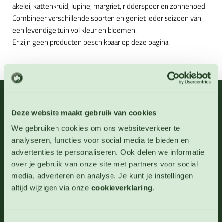
akelei, kattenkruid, lupine, margriet, ridderspoor en zonnehoed.
Combineer verschillende soorten en geniet ieder seizoen van
een levendige tuin vol kleur en bloemen.
Er zijn geen producten beschikbaar op deze pagina.
06 - 46 63 38 39
(ma - vr 10-17 uur)
Deze website maakt gebruik van cookies
info@123zaden.nl
We gebruiken cookies om ons websiteverkeer te
analyseren, functies voor social media te bieden en
Schrijf u in voor onze nieuwsbrief
advertenties te personaliseren. Ook delen we informatie
over je gebruik van onze site met partners voor social
Inschrijven
media, adverteren en analyse. Je kunt je instellingen
altijd wijzigen via onze
cookieverklaring
.