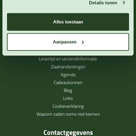
Details tonen
Alles toestaan
Direct naar
Aanpassen
Over 123zaden
Levertijd en verzendinformatie
Zaaihandleidingen
Agenda
Cadeaubonnen
Blog
Links
Cookieverklaring
Waarom zaden soms niet kiemen
Contactgegevens