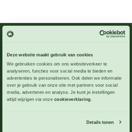
06 - 46 63 38 39
(ma - vr 10-17 uur)
info@123zaden.nl
Deze website maakt gebruik van cookies
Schrijf u in voor onze nieuwsbrief
We gebruiken cookies om ons websiteverkeer te
analyseren, functies voor social media te bieden en
Inschrijven
advertenties te personaliseren. Ook delen we informatie
over je gebruik van onze site met partners voor social
media, adverteren en analyse. Je kunt je instellingen
altijd wijzigen via onze
cookieverklaring
.
Details tonen