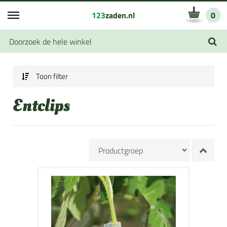
123
zaden.nl
0
Toon filter
Entclips