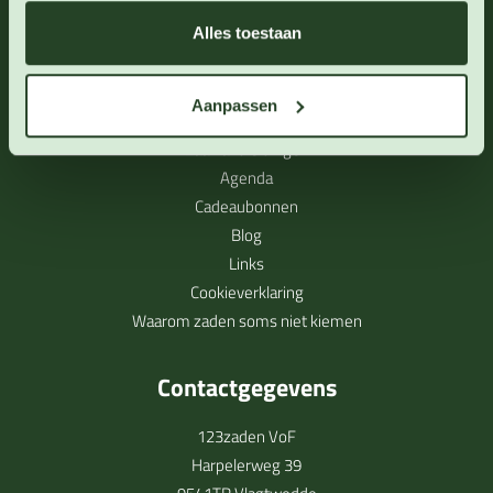
Alles toestaan
Direct naar
Over 123zaden
Aanpassen
Levertijd en verzendinformatie
Zaaihandleidingen
Agenda
Cadeaubonnen
Blog
Links
Cookieverklaring
Waarom zaden soms niet kiemen
Contactgegevens
123zaden VoF
Harpelerweg 39