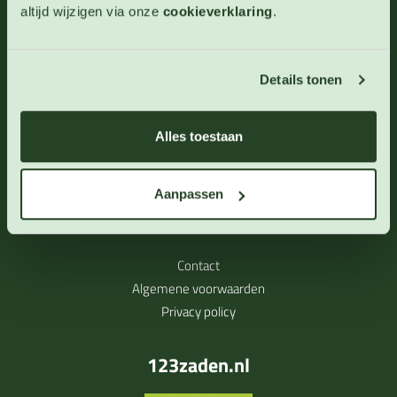
Blog
altijd wijzigen via onze
cookieverklaring
.
Links
Cookieverklaring
Waarom zaden soms niet kiemen
Details tonen
Contactgegevens
Alles toestaan
123zaden VoF
Harpelerweg 39
Aanpassen
9541TR Vlagtwedde
Contact
Algemene voorwaarden
Privacy policy
123zaden.nl