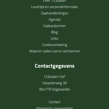
Over 123zaden
Levertijd en verzendinformatie
Zaaihandleidingen
Agenda
Cadeaubonnen
Blog
Links
Cookieverklaring
Waarom zaden soms niet kiemen
Contactgegevens
123zaden VoF
Harpelerweg 39
9541TR Vlagtwedde
Contact
Algemene voorwaarden