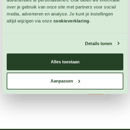
over je gebruik van onze site met partners voor social
media, adverteren en analyse. Je kunt je instellingen
altijd wijzigen via onze
cookieverklaring
.
Rode kool Langedijker Bewaar 2
Rode kool zaden
Details tonen
Artikelnummer: BIO-3677
€ 4,60
Alles toestaan
OP VOORRAAD
Aanpassen