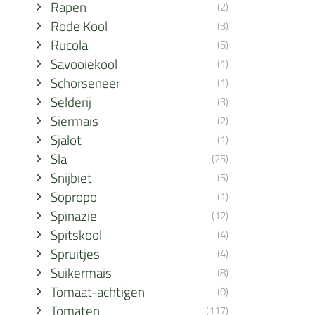
Rapen
(2)
Rode Kool
(3)
Rucola
(5)
Savooiekool
(1)
Schorseneer
(1)
Selderij
(3)
Siermais
(2)
Sjalot
(1)
Sla
(25)
Snijbiet
(5)
Sopropo
(1)
Spinazie
(12)
Spitskool
(4)
Spruitjes
(4)
Suikermais
(8)
Tomaat-achtigen
(0)
Tomaten
(117)