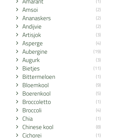
Amarant
(1)
Amsoi
(2)
Ananaskers
(2)
Andijvie
(2)
Artisjok
(3)
Asperge
(4)
Aubergine
(19)
Augurk
(3)
Bietjes
(11)
Bittermeloen
(1)
Bloemkool
(9)
Boerenkool
(5)
Broccoletto
(1)
Broccoli
(4)
Chia
(1)
Chinese kool
(8)
Cichorei
(1)