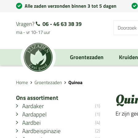
Alle zaden verzonden binnen 3 tot 5 dagen
Vragen?
06 - 46 63 38 39
ma - vr 10-17 uur
Groentezaden
Kruide
Home
Groentezaden
Quinoa
Qui
Ons assortiment
Aardaker
(1)
Er zijn g
Aardappel
(1)
Aardbei
(4)
Aardbeispinazie
(2)