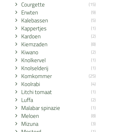
Courgette
(15)
Erwten
(9)
Kalebassen
(5)
Kappertjes
(1)
Kardoen
(2)
Kiemzaden
(8)
Kiwano
(2)
Knolkervel
(1)
Knolselderij
(1)
Komkommer
(25)
Koolrabi
(4)
Litchi tomaat
(1)
Luffa
(2)
Malabar spinazie
(1)
Meloen
(8)
Mizuna
(3)
Mosterd
(1)