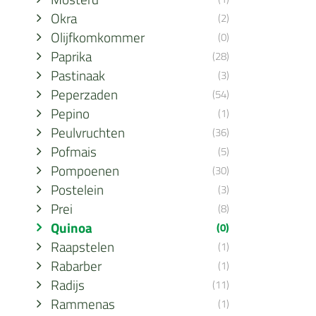
Okra
(2)
Olijfkomkommer
(0)
Paprika
(28)
Pastinaak
(3)
Peperzaden
(54)
Pepino
(1)
Peulvruchten
(36)
Pofmais
(5)
Pompoenen
(30)
Postelein
(3)
Prei
(8)
Quinoa
(0)
Raapstelen
(1)
Rabarber
(1)
Radijs
(11)
Rammenas
(1)