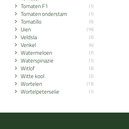
Tomaten F1
(1)
Tomaten onderstam
(1)
Tomatillo
(5)
Uien
(16)
Veldsla
(3)
Venkel
(4)
Watermeloen
(7)
Waterspinazie
(1)
Witlof
(3)
Witte kool
(2)
Wortelen
(13)
Wortelpeterselie
(1)