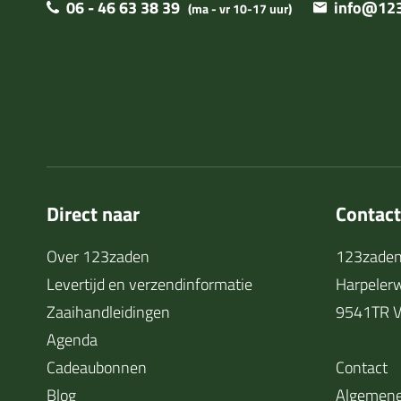
06 - 46 63 38 39
info@123
(ma - vr 10-17 uur)
Direct naar
Contac
Over 123zaden
123zaden
Levertijd en verzendinformatie
Harpeler
Zaaihandleidingen
9541TR V
Agenda
Cadeaubonnen
Contact
Blog
Algemene