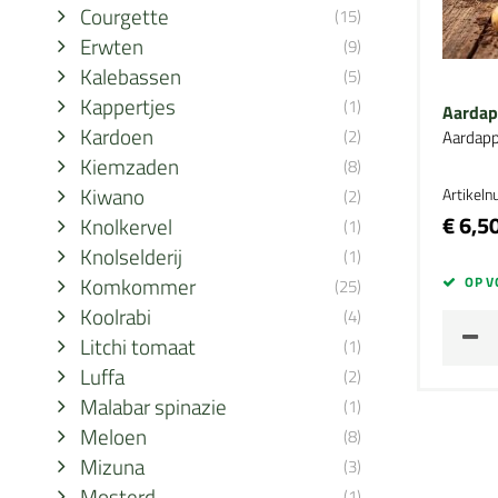
Courgette
(15)
Erwten
(9)
Kalebassen
(5)
Kappertjes
(1)
Aardap
Kardoen
(2)
Aardapp
Kiemzaden
(8)
Kiwano
Artikel
(2)
€ 6,5
Knolkervel
(1)
Knolselderij
(1)
Komkommer
OP V
(25)
Koolrabi
(4)
Litchi tomaat
(1)
Luffa
(2)
Malabar spinazie
(1)
Meloen
(8)
Mizuna
(3)
Mosterd
(1)