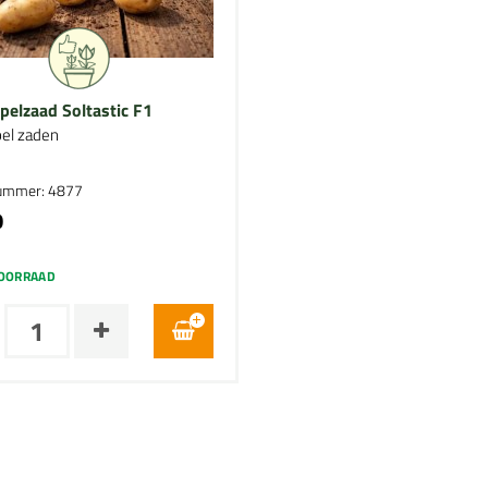
pelzaad Soltastic F1
el zaden
nummer: 4877
0
OORRAAD