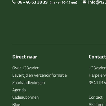
06 - 46 63 38 39
info@123
(ma - vr 10-17 uur)
Direct naar
Contac
Over 123zaden
123zaden
Levertijd en verzendinformatie
Harpeler
Zaaihandleidingen
9541TR V
Agenda
Cadeaubonnen
Contact
Blog
Algemene