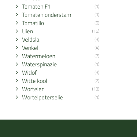
Tomaten F1
(1)
Tomaten onderstam
(1)
Tomatillo
(5)
Uien
(16)
Veldsla
(3)
Venkel
(4)
Watermeloen
(7)
Waterspinazie
(1)
Witlof
(3)
Witte kool
(2)
Wortelen
(13)
Wortelpeterselie
(1)