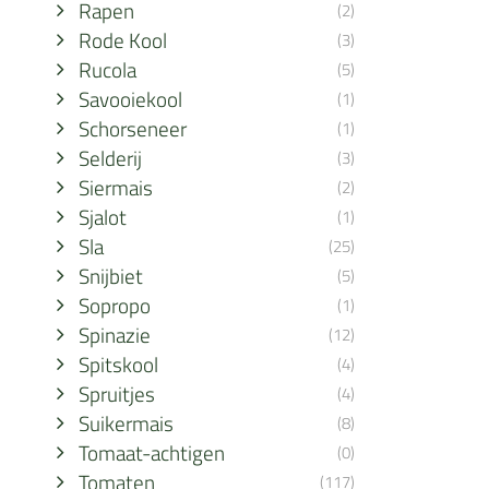
Rapen
(2)
Rode Kool
(3)
Rucola
(5)
Savooiekool
(1)
Schorseneer
(1)
Selderij
(3)
Siermais
(2)
Sjalot
(1)
Sla
(25)
Snijbiet
(5)
Sopropo
(1)
Spinazie
(12)
Spitskool
(4)
Spruitjes
(4)
Suikermais
(8)
Tomaat-achtigen
(0)
Tomaten
(117)