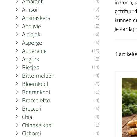
Amarant
(1)
in vorm, 
Amsoi
(2)
gefrituurd
Ananaskers
(2)
kunnen de
Andijvie
(2)
je aardapp
Artisjok
(3)
Asperge
(4)
Aubergine
(19)
1 artikel(
Augurk
(3)
Bietjes
(11)
Bittermeloen
(1)
Bloemkool
(9)
Boerenkool
(5)
Broccoletto
(1)
Broccoli
(4)
Chia
(1)
Chinese kool
(8)
Cichorei
(1)