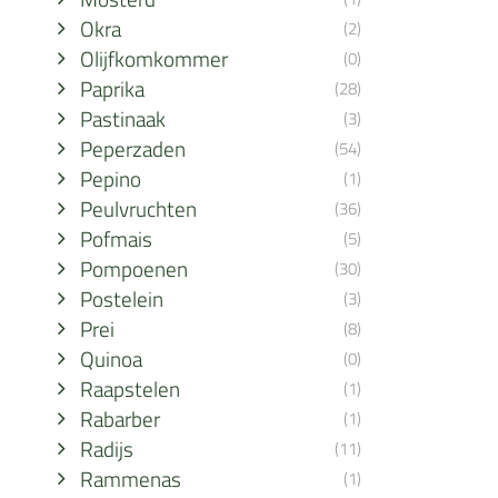
Okra
(2)
Olijfkomkommer
(0)
Paprika
(28)
Pastinaak
(3)
Peperzaden
(54)
Pepino
(1)
Peulvruchten
(36)
Pofmais
(5)
Pompoenen
(30)
Postelein
(3)
Prei
(8)
Quinoa
(0)
Raapstelen
(1)
Rabarber
(1)
Radijs
(11)
Rammenas
(1)