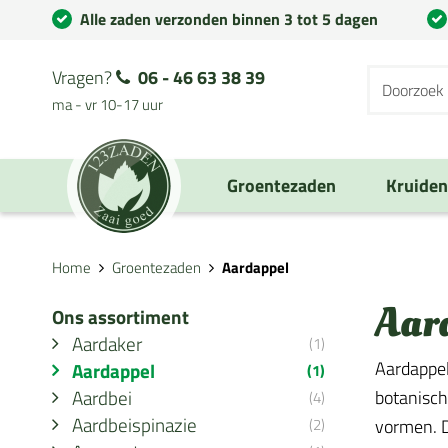
Alle zaden verzonden binnen 3 tot 5 dagen
Vragen?
06 - 46 63 38 39
ma - vr 10-17 uur
Groentezaden
Kruide
Home
Groentezaden
Aardappel
Aar
Ons assortiment
Aardaker
(1)
Aardappel
Aardappel
(1)
Aardbei
botanisch
(4)
Aardbeispinazie
(2)
vormen. D