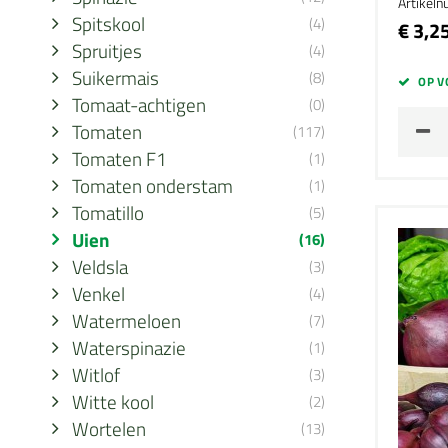
Artikel
Spitskool
(4)
€ 3,2
Spruitjes
(4)
Suikermais
(8)
OP V
Tomaat-achtigen
(0)
Tomaten
(117)
Tomaten F1
(1)
Tomaten onderstam
(1)
Tomatillo
(5)
Uien
(16)
Veldsla
(3)
Venkel
(4)
Watermeloen
(7)
Waterspinazie
(1)
Witlof
(3)
Witte kool
(2)
Wortelen
(13)