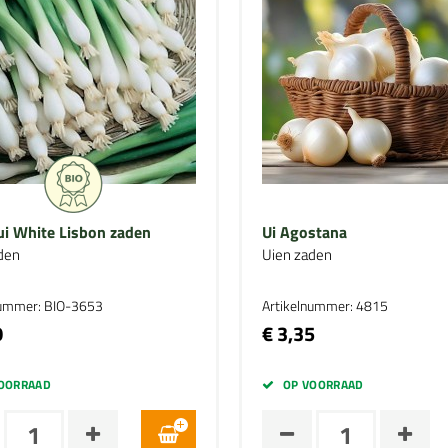
ui White Lisbon zaden
Ui Agostana
den
Uien zaden
nummer: BIO-3653
Artikelnummer: 4815
0
€ 3,35
OORRAAD
OP VOORRAAD