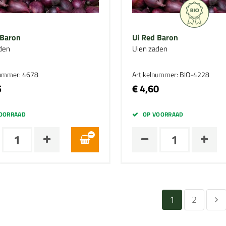
 Baron
Ui Red Baron
den
Uien zaden
nummer: 4678
Artikelnummer: BIO-4228
5
€ 4,60
OORRAAD
OP VOORRAAD
1
2