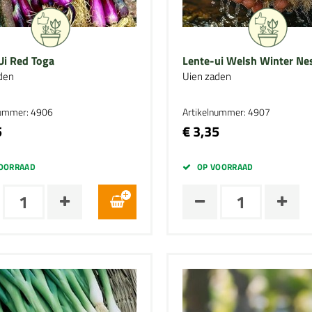
Ui Red Toga
Lente-ui Welsh Winter Ne
den
Uien zaden
nummer: 4906
Artikelnummer: 4907
5
€ 3,35
OORRAAD
OP VOORRAAD