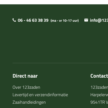
06 - 46 63 38 39
info@123
(ma - vr 10-17 uur)
Direct naar
Contac
Over 123zaden
123zaden
Levertijd en verzendinformatie
Harpeler
Zaaihandleidingen
9541TR V