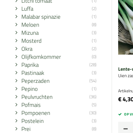
Litchi tomaat
(1)
Luffa
(2)
Malabar spinazie
(1)
Meloen
(8)
Mizuna
(3)
Mosterd
(1)
Okra
(2)
Olijfkomkommer
(0)
Paprika
(28)
Lente-
Pastinaak
(3)
Uien za
Peperzaden
(54)
Pepino
(1)
Artikel
Peulvruchten
(36)
€ 4,3
Pofmais
(5)
Pompoenen
(30)
OP V
Postelein
(3)
Prei
(8)