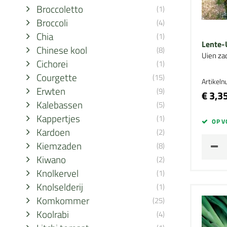
Broccoletto
(1)
Broccoli
(4)
Chia
(1)
Lente-
Chinese kool
(8)
Uien za
Cichorei
(1)
Courgette
(15)
Artikel
Erwten
(9)
€ 3,3
Kalebassen
(5)
Kappertjes
(1)
OP V
Kardoen
(2)
Kiemzaden
(8)
Kiwano
(2)
Knolkervel
(1)
Knolselderij
(1)
Komkommer
(25)
Koolrabi
(4)