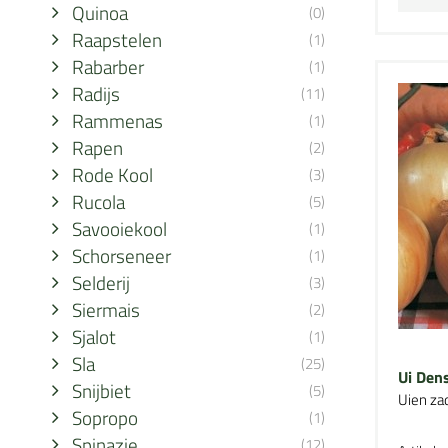
Quinoa
(0)
Raapstelen
(1)
Rabarber
(1)
Radijs
(11)
Rammenas
(1)
Rapen
(2)
Rode Kool
(3)
Rucola
(5)
Savooiekool
(1)
Schorseneer
(1)
Selderij
(3)
Siermais
(2)
Sjalot
(1)
Sla
(25)
Ui Dens
Snijbiet
(5)
Uien za
Sopropo
(1)
Spinazie
(12)