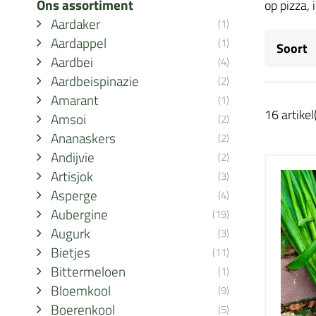
Ons assortiment
op pizza,
Aardaker
(1)
Aardappel
(1)
Soort
Aardbei
(4)
Aardbeispinazie
(2)
Amarant
(1)
16 artikel
Amsoi
(2)
Ananaskers
(2)
Andijvie
(2)
Artisjok
(3)
Asperge
(4)
Aubergine
(19)
Augurk
(3)
Bietjes
(11)
Bittermeloen
(1)
Bloemkool
(9)
Boerenkool
(5)