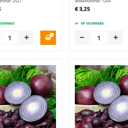
nummer: 2527
Artikelnummer: 1204
5
€ 3,25
OORRAAD
OP VOORRAAD