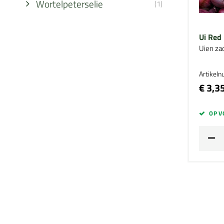
Wortelpeterselie
(1)
Ui Red
Uien za
Artikel
€ 3,3
OP V