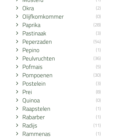
Okra
(2)
Olijfkomkommer
(0)
Paprika
(28)
Pastinaak
(3)
Peperzaden
(54)
Pepino
(1)
Peulvruchten
(36)
Pofmais
(5)
Pompoenen
(30)
Postelein
(3)
Prei
(8)
Quinoa
(0)
Raapstelen
(1)
Rabarber
(1)
Radijs
(11)
Rammenas
(1)