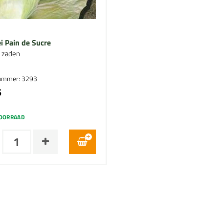
i Pain de Sucre
i zaden
nummer: 3293
5
OORRAAD