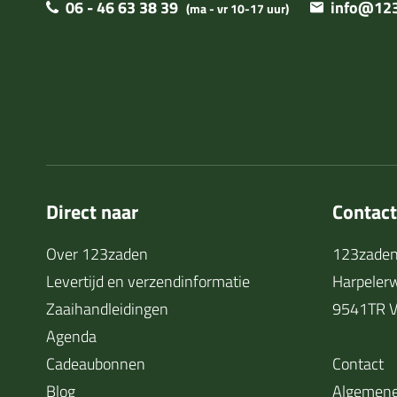
06 - 46 63 38 39
info@123
(ma - vr 10-17 uur)
Direct naar
Contac
Over 123zaden
123zaden
Levertijd en verzendinformatie
Harpeler
Zaaihandleidingen
9541TR V
Agenda
Cadeaubonnen
Contact
Blog
Algemene