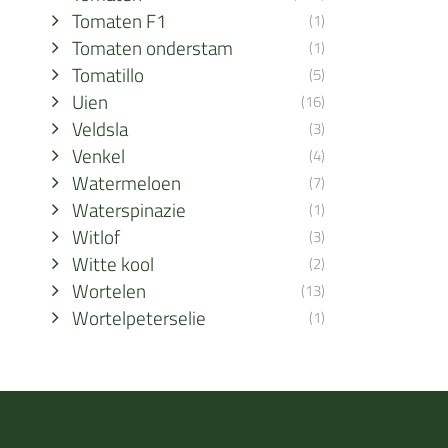
Tomaten F1
(1)
Tomaten onderstam
(1)
Tomatillo
(5)
Uien
(16)
Veldsla
(3)
Venkel
(4)
Watermeloen
(7)
Waterspinazie
(1)
Witlof
(3)
Witte kool
(2)
Wortelen
(13)
Wortelpeterselie
(1)