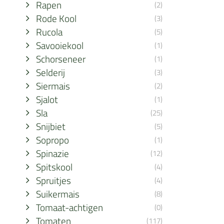
Rapen
(2)
Rode Kool
(3)
Rucola
(5)
Savooiekool
(1)
Schorseneer
(1)
Selderij
(3)
Siermais
(2)
Sjalot
(1)
Sla
(25)
Snijbiet
(5)
Sopropo
(1)
Spinazie
(12)
Spitskool
(4)
Spruitjes
(4)
Suikermais
(8)
Tomaat-achtigen
(0)
Tomaten
(117)