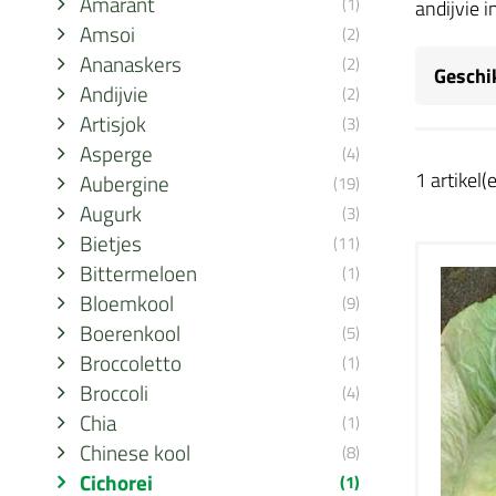
Amarant
(1)
andijvie i
Amsoi
(2)
Ananaskers
(2)
Geschi
Andijvie
(2)
Artisjok
(3)
Asperge
(4)
1 artikel(
Aubergine
(19)
Augurk
(3)
Bietjes
(11)
Bittermeloen
(1)
Bloemkool
(9)
Boerenkool
(5)
Broccoletto
(1)
Broccoli
(4)
Chia
(1)
Chinese kool
(8)
Cichorei
(1)