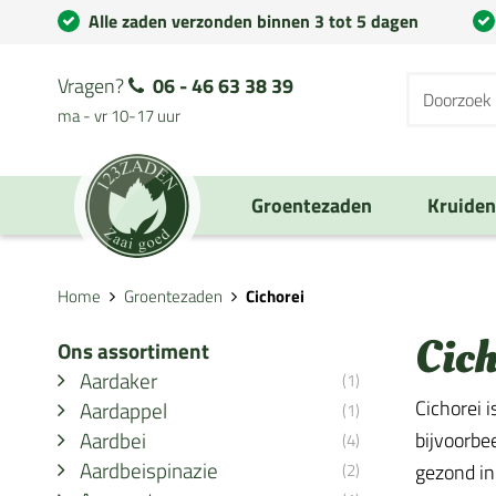
Alle zaden verzonden binnen 3 tot 5 dagen
Vragen?
06 - 46 63 38 39
ma - vr 10-17 uur
Groentezaden
Kruide
Home
Groentezaden
Cichorei
Cich
Ons assortiment
Aardaker
(1)
Cichorei 
Aardappel
(1)
Aardbei
bijvoorbe
(4)
Aardbeispinazie
(2)
gezond in