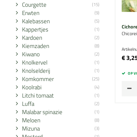
Courgette
(15)
Erwten
(9)
Kalebassen
(5)
Cichore
Kappertjes
(1)
Chicore
Kardoen
(2)
Kiemzaden
(8)
Artikel
Kiwano
(2)
€ 3,2
Knolkervel
(1)
Knolselderij
(1)
OP V
Komkommer
(25)
Koolrabi
(4)
Litchi tomaat
(1)
Luffa
(2)
Malabar spinazie
(1)
Meloen
(8)
Mizuna
(3)
Mosterd
(1)