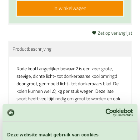
In winkelwagen
Zet op verlanglijst
Productbeschrijving
Rode kool Langedijker bewaar 2 is een zeer grote,
stevige, dichte licht- tot donkerpaarse kool omringd
door groot, gerimpeld licht- tot donkerpaars blad. De
kolen kunnen wel 2½ kg per stuk wegen. Deze late
soort heeft veel tijd nodig om groot te worden en ook
veel ruimte. Kan gekookt en gewokt worden of rauw in
salades worden verwerkt.
Extra informatie
Deze website maakt gebruik van cookies