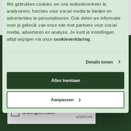
We gebruiken cookies om ons websiteverkeer te
Zaai instructies
analyseren, functies voor social media te bieden en
advertenties te personaliseren. Ook delen we informatie
over je gebruik van onze site met partners voor social
media, adverteren en analyse. Je kunt je instellingen
altijd wijzigen via onze
cookieverklaring
.
06 - 46 63 38 39
(ma - vr 10-17 uur)
Details tonen
info@123zaden.nl
Schrijf u in voor onze nieuwsbrief
Alles toestaan
Inschrijven
Aanpassen