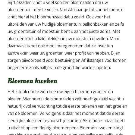
Bij 123zaden vindt u veel soorten bloemzaden om uw
bloementuin mee te vullen. Van Afrikaantje tot zonnebloem, u
vindt hier al het bloemenzaad dat u zoekt. Ook voor het
uitbreiden van uw huidige bloementuin, balkonbakken en zelfs
uw groentetuin of moestuin bent u aan het juiste adres. Met
bloemen kunt u kale plekken in uw moestuin opvullen. Maar
daarnaast is het ook mooi meegenomen dat ze insecten
aantrekken waar uw groenten weer profijt van hebben. Bijen
zorgen bijvoorbeeld voor bestuiving en Afrikaantjes voorkomen
ongedierte zoals aaltjes in de grond die wortels opeten.
Bloemen kweken
Het is leuk om te zien hoe uw eigen bloemen groeien en
bloeien. Wanneer u de bloemzaden zelf heeft gezaaid wacht u
natuurlijk vol verwachting tot de eerste tekenen van het groeien
van de bloemen. Vervolgens is daar het moment dat de eerste
kleurrijke bloemen tevoorschijn komen. Als eindresultaat heeft
u uitzicht op een fleurig bloemenperk. Bloemen kweken zorgt
voor kleur en vrolijkheid in uw tuin, op het balkon en zelfs in de