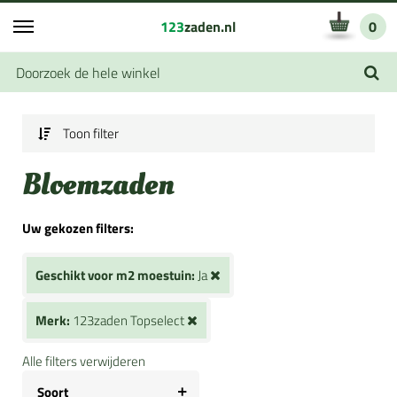
123
zaden.nl
0
Toon filter
Bloemzaden
Uw gekozen filters:
Geschikt voor m2 moestuin:
Ja
Merk:
123zaden Topselect
Alle filters verwijderen
Soort