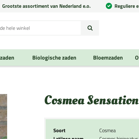
Grootste assortiment van Nederland e.o.
Reguliere 
nzaden
Biologische zaden
Bloemzaden
O
Cosmea Sensatio
Soort
Cosmea
Latijnse naam
Cosmos bipinnatus