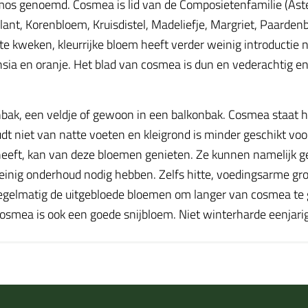
 genoemd. Cosmea is lid van de Composietenfamilie (Asterac
lant, Korenbloem, Kruisdistel, Madeliefje, Margriet, Paarden
 kweken, kleurrijke bloem heeft verder weinig introductie no
 fuchsia en oranje. Het blad van cosmea is dun en vederachtig 
nbak, een veldje of gewoon in een balkonbak. Cosmea staat h
t niet van natte voeten en kleigrond is minder geschikt voo
heeft, kan van deze bloemen genieten. Ze kunnen namelijk 
einig onderhoud nodig hebben. Zelfs hitte, voedingsarme gr
r regelmatig de uitgebloede bloemen om langer van cosmea te 
Cosmea is ook een goede snijbloem. Niet winterharde eenjari