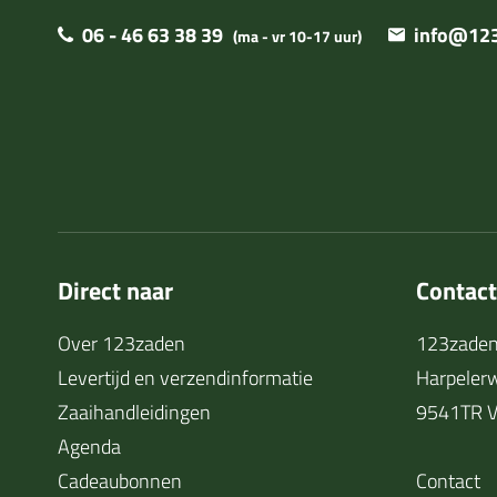
06 - 46 63 38 39
info@123
(ma - vr 10-17 uur)
Direct naar
Contac
Over 123zaden
123zaden
Levertijd en verzendinformatie
Harpeler
Zaaihandleidingen
9541TR V
Agenda
Cadeaubonnen
Contact