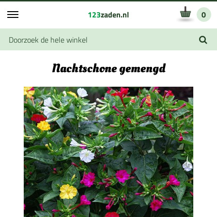
123
zaden.nl
0
Nachtschone gemengd