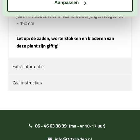
aantrekkelijk voor allerlei nuttige insecten, waaronder
Aanpassen
een groot aantal nachtvlinders. Nachtschone bloeit van
juli t/m oktober. Niet winterharde eenjarige. Hoogte: 60
- 150 cm.
Let op: de zaden, wortelstokken en bladeren van
deze plant zijn giftig!
Extra informatie
Zaai instructies
06 - 46 63 38 39
(ma - vr 10-17 uur)
info@123zaden.nl