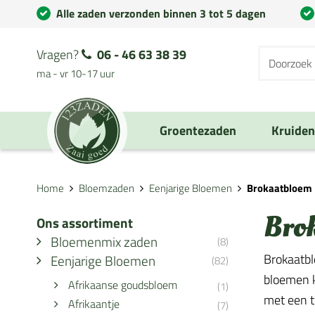
Alle zaden verzonden binnen 3 tot 5 dagen
Vragen?
06 - 46 63 38 39
ma - vr 10-17 uur
Groentezaden
Kruide
Home
Bloemzaden
Eenjarige Bloemen
Brokaatbloem
Bro
Ons assortiment
Bloemenmix zaden
(8)
Brokaatbl
Eenjarige Bloemen
(82)
bloemen k
Afrikaanse goudsbloem
(1)
met een t
Afrikaantje
(7)