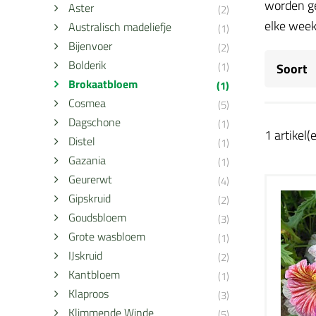
worden ge
Aster
(2)
elke week
Australisch madeliefje
(1)
Bijenvoer
(2)
Bolderik
(1)
Soort
Brokaatbloem
(1)
Cosmea
(5)
Dagschone
(1)
1 artikel(
Distel
(1)
Gazania
(1)
Geurerwt
(4)
Gipskruid
(2)
Goudsbloem
(3)
Grote wasbloem
(1)
IJskruid
(2)
Kantbloem
(1)
Klaproos
(3)
Klimmende Winde
(5)