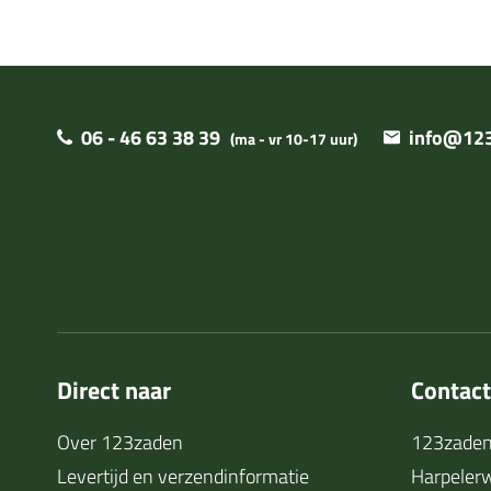
06 - 46 63 38 39
info@123
(ma - vr 10-17 uur)
Direct naar
Contac
Over 123zaden
123zaden
Levertijd en verzendinformatie
Harpeler