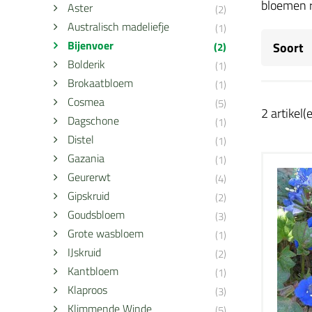
bloemen r
Aster
(2)
Australisch madeliefje
(1)
Bijenvoer
Soort
(2)
Bolderik
(1)
Brokaatbloem
(1)
Cosmea
(5)
2 artikel(
Dagschone
(1)
Distel
(1)
Gazania
(1)
Geurerwt
(4)
Gipskruid
(2)
Goudsbloem
(3)
Grote wasbloem
(1)
IJskruid
(2)
Kantbloem
(1)
Klaproos
(3)
Klimmende Winde
(5)