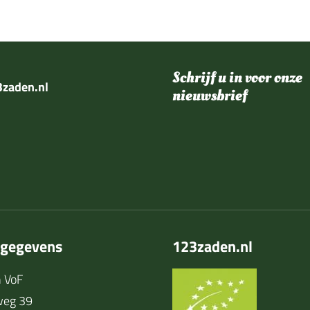
Schrijf u in voor onze
zaden.nl
nieuwsbrief
tgegevens
123zaden.nl
 VoF
weg 39