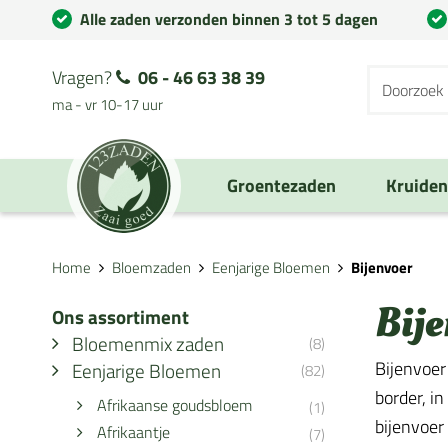
Alle zaden verzonden binnen 3 tot 5 dagen
Vragen?
06 - 46 63 38 39
ma - vr 10-17 uur
Groentezaden
Kruide
Home
Bloemzaden
Eenjarige Bloemen
Bijenvoer
Bije
Ons assortiment
Bloemenmix zaden
(8)
Bijenvoer 
Eenjarige Bloemen
(82)
border, i
Afrikaanse goudsbloem
(1)
bijenvoer
Afrikaantje
(7)