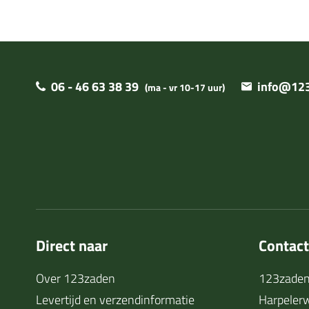
06 - 46 63 38 39
info@123
(ma - vr 10-17 uur)
Direct naar
Contac
Over 123zaden
123zaden
Levertijd en verzendinformatie
Harpeler