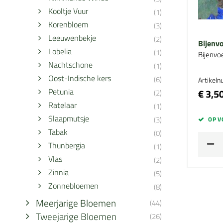
Kooltje Vuur
(1)
Korenbloem
(3)
Leeuwenbekje
(2)
Bijenv
Lobelia
(1)
Bijenvo
Nachtschone
(1)
Oost-Indische kers
(6)
Artikel
Petunia
€ 3,5
(2)
Ratelaar
(1)
Slaapmutsje
(3)
OP V
Tabak
(0)
Thunbergia
(1)
Vlas
(2)
Zinnia
(5)
Zonnebloemen
(8)
Meerjarige Bloemen
(44)
Tweejarige Bloemen
(26)