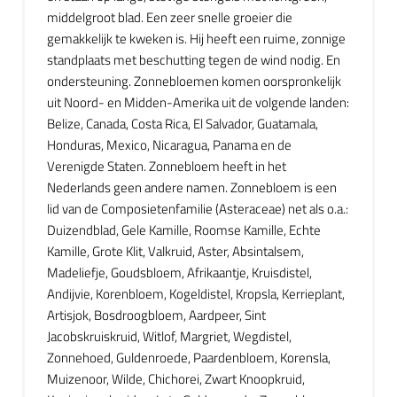
middelgroot blad. Een zeer snelle groeier die
gemakkelijk te kweken is. Hij heeft een ruime, zonnige
standplaats met beschutting tegen de wind nodig. En
ondersteuning. Zonnebloemen komen oorspronkelijk
uit Noord- en Midden-Amerika uit de volgende landen:
Belize, Canada, Costa Rica, El Salvador, Guatamala,
Honduras, Mexico, Nicaragua, Panama en de
Verenigde Staten. Zonnebloem heeft in het
Nederlands geen andere namen. Zonnebloem is een
lid van de Composietenfamilie (Asteraceae) net als o.a.:
Duizendblad, Gele Kamille, Roomse Kamille, Echte
Kamille, Grote Klit, Valkruid, Aster, Absintalsem,
Madeliefje, Goudsbloem, Afrikaantje, Kruisdistel,
Andijvie, Korenbloem, Kogeldistel, Kropsla, Kerrieplant,
Artisjok, Bosdroogbloem, Aardpeer, Sint
Jacobskruiskruid, Witlof, Margriet, Wegdistel,
Zonnehoed, Guldenroede, Paardenbloem, Korensla,
Muizenoor, Wilde, Chichorei, Zwart Knoopkruid,