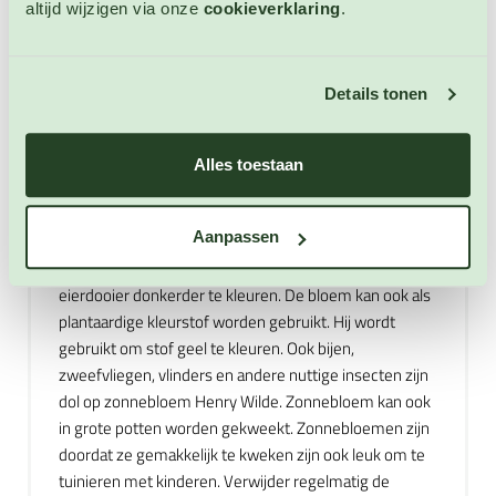
snack. De pitten kunnen rauw en geroosterd worden
altijd wijzigen via onze
cookieverklaring
.
gebruikt. Of als gezond en heerlijk vogelvoer. Ook
wordt er zonnebloemolie uit de pitten gewonnen.
Deze olie bevat veel onverzadigde vetzuren en is goed
Details tonen
bestand tegen hitte ook gebruikt worden om in te
frituren en te bakken. Zonnebloemolie is een goede
bron van Linolzuur dat kan helpen om het
Alles toestaan
cholesterolgehalte in het bloed te verlagen. Het loof
van de zonnebloem wordt gebruikt als veevoer. De
Aanpassen
zaden worden ook aan kippen gevoerd, om de
eierproductie te bevorderen en de kleur van de
eierdooier donkerder te kleuren. De bloem kan ook als
plantaardige kleurstof worden gebruikt. Hij wordt
gebruikt om stof geel te kleuren. Ook bijen,
zweefvliegen, vlinders en andere nuttige insecten zijn
dol op zonnebloem Henry Wilde. Zonnebloem kan ook
in grote potten worden gekweekt. Zonnebloemen zijn
doordat ze gemakkelijk te kweken zijn ook leuk om te
tuinieren met kinderen. Verwijder regelmatig de