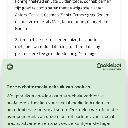
Koninginnekruid en Late Guldenroede. Zonnebloemen
zijn goed te combineren met de volgende planten:
Asters, Dahlia's, Cosmea, Zinnia, Pampasgras, Sedum
en met groentes als Mais, Komkommer, Courgette en
Bonen.
Zet zonnebloemen op een zonnige, beschutte plek
met goed waterdoorlatende grond. Geef de hoge
planten een stevige ondersteuning. Sommige
zonnebloemsoorten kunnen meerdere bloemhoofden
per steel hebben. De zonnebloem staat erom bekend
dat hij zich draait naar de zon. Iets minder bekend is dat
de bloembladen gegeten kunnen worden. Voeg ze
eens toe als eetbare en kleurrijke versiering aan
Deze website maakt gebruik van cookies
salades of andere gerechten. Ook de ongeopende
We gebruiken cookies om ons websiteverkeer te
bloemknoppen van de zonnebloem kunnen worden
analyseren, functies voor social media te bieden en
gegeten. Gebruik ze als vervanging van de Artisjok. Ook
advertenties te personaliseren. Ook delen we informatie
de zaden van zonnebloem zijn eetbaar en kunnen
over je gebruik van onze site met partners voor social
worden gebruikt in allerlei gerechten of als gezonde
media, adverteren en analyse. Je kunt je instellingen