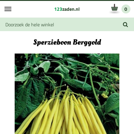
123
zaden.nl
0
Sperzieboon Berggold