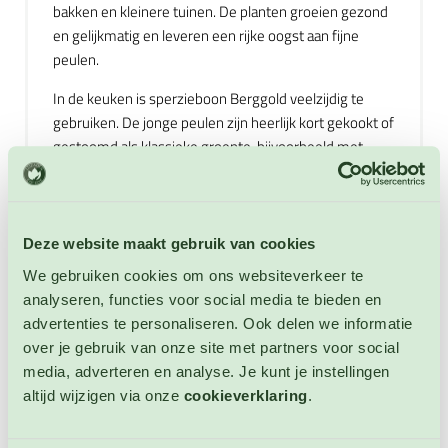
bakken en kleinere tuinen. De planten groeien gezond
en gelijkmatig en leveren een rijke oogst aan fijne
peulen.
In de keuken is sperzieboon Berggold veelzijdig te
gebruiken. De jonge peulen zijn heerlijk kort gekookt of
gestoomd als klassieke groente, bijvoorbeeld met
boter, kruiden of een vleugje nootmuskaat. Door de
fijne structuur zijn ze ook uitstekend geschikt voor
salades, roerbakgerechten, ovenschotels en zomerse
groentegerechten. De mooie goudgele kleur blijft na
Deze website maakt gebruik van cookies
bereiding aantrekkelijk en geeft gerechten een
We gebruiken cookies om ons websiteverkeer te
bijzonder accent. Sperzieboon Berggold combineert
analyseren, functies voor social media te bieden en
een heerlijke smaak, een mooie kleur en een
advertenties te personaliseren. Ook delen we informatie
gemakkelijke teelt. Een ideale sperzieboon voor zowel
over je gebruik van onze site met partners voor social
de beginnende als ervaren moestuinier. Niet
media, adverteren en analyse. Je kunt je instellingen
winterharde eenjarige. Hoogte: 40 - 60 cm.
altijd wijzigen via onze
cookieverklaring
.