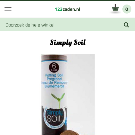
123
zaden.nl
0
Simply Soil