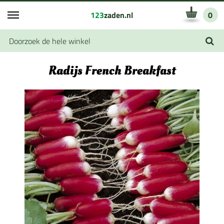
123
zaden.nl
0
Radijs French Breakfast