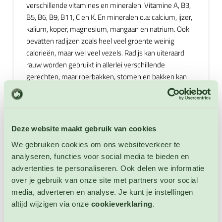
verschillende vitamines en mineralen. Vitamine A, B3,
B5, B6, B9, B11, C en K. En mineralen o.a: calcium, ijzer,
kalium, koper, magnesium, mangaan en natrium. Ook
bevatten radijzen zoals heel veel groente weinig
calorieën, maar wel veel vezels. Radijs kan uiteraard
rauw worden gebruikt in allerlei verschillende
gerechten, maar roerbakken, stomen en bakken kan
ook. Houd de bereidingstijden kort om de
knapperigheid niet te verliezen. Ook het blad van radijs
is eetbaar en kan bijvoorbeeld worden geroerbakt, in
stoofpotten, in stamppot, in soepen of worden bereid
Deze website maakt gebruik van cookies
als een alternatief voor spinazie. Radijs smaakt heerlijk
We gebruiken cookies om ons websiteverkeer te
in combinatie met kaas, eieren, mayonaise, ham,
analyseren, functies voor social media te bieden en
bacon, kip, rundvlees, varkensvlees, olijfolie, zalm,
advertenties te personaliseren. Ook delen we informatie
makreel, appel en tonijn. En andere groente Zoals:
over je gebruik van onze site met partners voor social
witlof, sla, tomaten, aardappelen, lenteui, knoflook,
media, adverteren en analyse. Je kunt je instellingen
spinazie, broccoli, zoete aardappel, rode bietjes, rucola
altijd wijzigen via onze
cookieverklaring
.
en sperziebonen. Niet winterharde eenjarige.