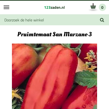
123
zaden.nl
0
Pruimtomaat San Marzano 3