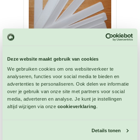
Deze website maakt gebruik van cookies
Plastic Labels 14 cm x 1,7 cm wit
We gebruiken cookies om ons websiteverkeer te
Plantlabels
analyseren, functies voor social media te bieden en
advertenties te personaliseren. Ook delen we informatie
Artikelnummer: 4028
over je gebruik van onze site met partners voor social
€ 1,25
media, adverteren en analyse. Je kunt je instellingen
altijd wijzigen via onze
cookieverklaring
.
OP VOORRAAD
Details tonen