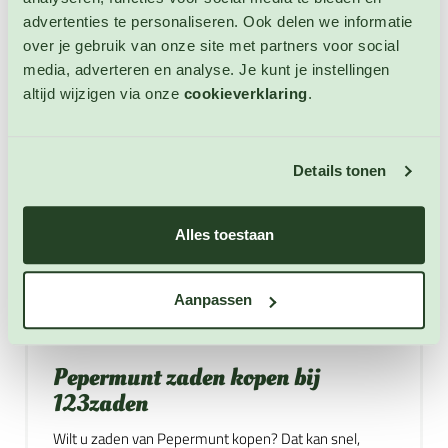
2. Pepermunt wordt veel gebruikt in de Engelse,
advertenties te personaliseren. Ook delen we informatie
Griekse, Indiaanse, Franse, Marokkaanse en
over je gebruik van onze site met partners voor social
Nederlandse keuken.
media, adverteren en analyse. Je kunt je instellingen
3. Pepermunt wordt gebruikt om een kruidenthee te
altijd wijzigen via onze
cookieverklaring
.
maken die gebruikt kan worden tijdens het eten om de
spijsvertering te ondersteunen.
Details tonen
4. Pepermunt geeft smaak aan kruidenolie,
kruidenazijn, Etherische olie, dranken en medicijnen.
Alles toestaan
5. Pepermunt is heerlijk in combinatie met rundvlees,
chocolade, kip, lamsvlees, sla en vruchten.
Aanpassen
6. Pepermunt is een winterharde, meerjarige en zich
snel verspreidende kruidenplant.
Pepermunt zaden kopen bij
123zaden
Wilt u zaden van Pepermunt kopen? Dat kan snel,