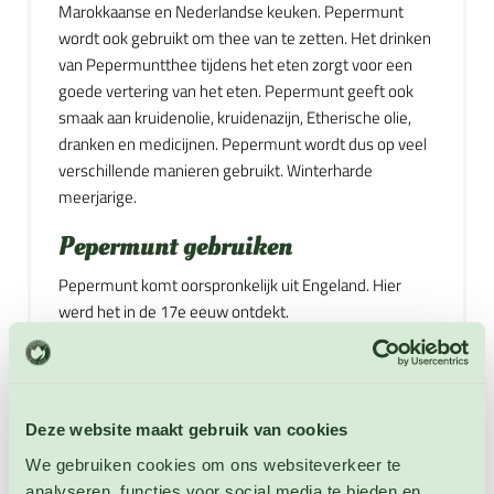
Marokkaanse en Nederlandse keuken. Pepermunt
wordt ook gebruikt om thee van te zetten. Het drinken
van Pepermuntthee tijdens het eten zorgt voor een
goede vertering van het eten. Pepermunt geeft ook
smaak aan kruidenolie, kruidenazijn, Etherische olie,
dranken en medicijnen. Pepermunt wordt dus op veel
verschillende manieren gebruikt. Winterharde
meerjarige.
Pepermunt gebruiken
Pepermunt komt oorspronkelijk uit Engeland. Hier
werd het in de 17e eeuw ontdekt.
1. Pepermunt heeft verschillende geneeskrachtige
toepassingen. Het wordt gebruikt tegen:
slapeloosheid, reisziekte, misselijkheid, hoofdpijnen,
Deze website maakt gebruik van cookies
winderigheid, darmkrampen,
spijsverteringsproblemen en tegen slechte adem.
We gebruiken cookies om ons websiteverkeer te
analyseren, functies voor social media te bieden en