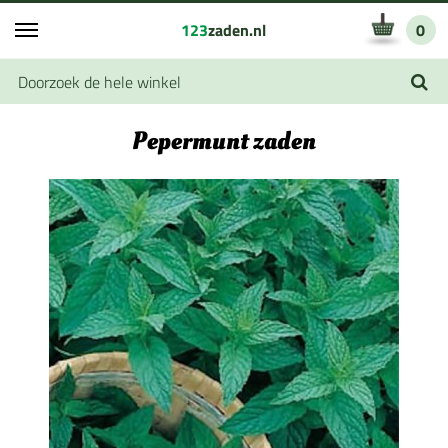
123
zaden.nl
0
Pepermunt zaden