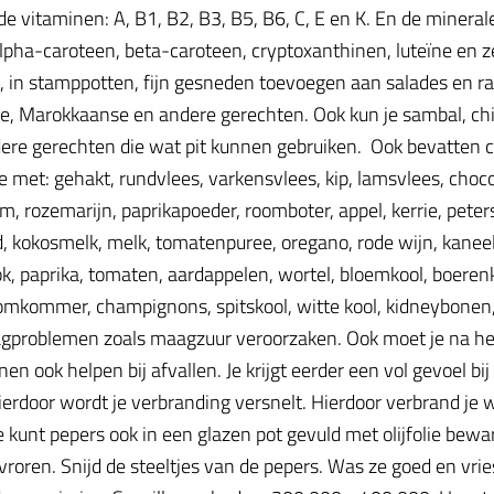
 de vitaminen: A, B1, B2, B3, B5, B6, C, E en K. En de mineral
alpha-caroteen, beta-caroteen, cryptoxanthinen, luteïne en 
ken, in stamppotten, fijn gesneden toevoegen aan salades en
se, Marokkaanse en andere gerechten. Ook kun je sambal, chi
re gerechten die wat pit kunnen gebruiken. Ook bevatten chi
e met: gehakt, rundvlees, varkensvlees, kip, lamsvlees, chocola
jm, rozemarijn, paprikapoeder, roomboter, appel, kerrie, peters
 kokosmelk, melk, tomatenpuree, oregano, rode wijn, kaneelst
, paprika, tomaten, aardappelen, wortel, bloemkool, boerenkool
 komkommer, champignons, spitskool, witte kool, kidneybonen,
aagproblemen zoals maagzuur veroorzaken. Ook moet je na h
n ook helpen bij afvallen. Je krijgt eerder een vol gevoel bij
ierdoor wordt je verbranding versnelt. Hierdoor verbrand je 
e kunt pepers ook in een glazen pot gevuld met olijfolie bew
ren. Snijd de steeltjes van de pepers. Was ze goed en vries