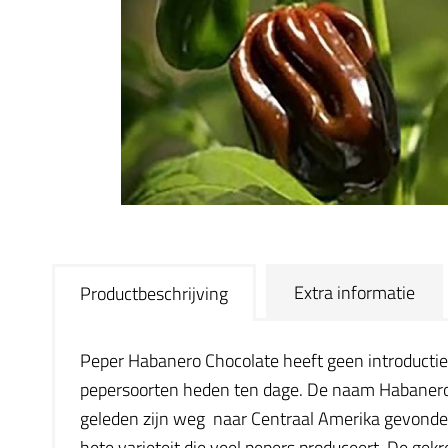
Extra informatie
Productbeschrijving
Peper Habanero Chocolate heeft geen introductie 
pepersoorten heden ten dage. De naam Habanero be
geleden zijn weg
naar Centraal Amerika gevonden 
hete varieteit die veel pepers produceert. De gek