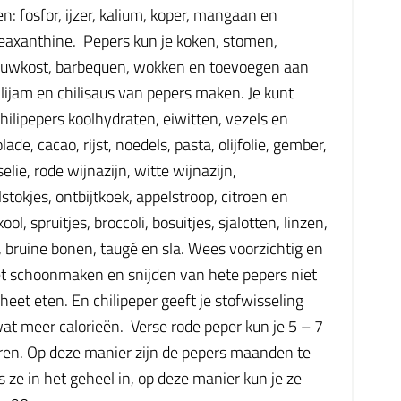
en: fosfor, ijzer, kalium, koper, mangaan en
zeaxanthine. Pepers kun je koken, stomen,
 rauwkost, barbequen, wokken en toevoegen aan
lijam en chilisaus van pepers maken. Je kunt
lipepers koolhydraten, eiwitten, vezels en
de, cacao, rijst, noedels, pasta, olijfolie, gember,
elie, rode wijnazijn, witte wijnazijn,
okjes, ontbijtkoek, appelstroop, citroen en
, spruitjes, broccoli, bosuitjes, sjalotten, linzen,
 bruine bonen, taugé en sla. Wees voorzichtig en
et schoonmaken en snijden van hete pepers niet
 heet eten. En chilipeper geeft je stofwisseling
wat meer calorieën. Verse rode peper kun je 5 – 7
aren. Op deze manier zijn de pepers maanden te
 ze in het geheel in, op deze manier kun je ze