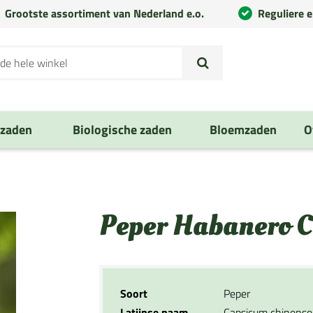
Grootste assortiment van Nederland e.o.
Reguliere 
nzaden
Biologische zaden
Bloemzaden
O
Peper Habanero C
Soort
Peper
Latijnse naam
Capsicum chinense