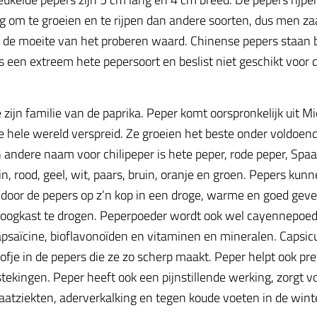
 om te groeien en te rijpen dan andere soorten, dus men zaait
is de moeite van het proberen waard. Chinense pepers staan
is een extreem hete pepersoort en beslist niet geschikt voor
e zijn familie van de paprika. Peper komt oorspronkelijk uit 
 hele wereld verspreid. Ze groeien het beste onder voldoend
andere naam voor chilipeper is hete peper, rode peper, Spaa
ein, rood, geel, wit, paars, bruin, oranje en groen. Pepers ku
 door de pepers op z’n kop in een droge, warme en goed geve
droogkast te drogen. Peperpoeder wordt ook wel cayennepoed
psaïcine, bioflavonoïden en vitaminen en mineralen. Capsicu
fje in de pepers die ze zo scherp maakt. Peper helpt ook prev
tekingen. Peper heeft ook een pijnstillende werking, zorgt vo
aatziekten, aderverkalking en tegen koude voeten in de wint