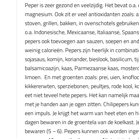
Peper is zeer gezond en veelzijdig. Het bevat o.a.
magnesium. Ook zit er veel antioxidanten zoals: 
stoven, grillen, bakken, in ovenschotels gebrui
o.a. Indonesische, Mexicaanse, Italiaanse, Spaan
pepers ook toevoegen aan sauzen, soepen en ande
weinig calorieën. Pepers zijn heerlijk in combinati
sojasaus, komijn, koriander, bieslook, basilicum, ti
balsamicoazijn, kaas, Parmezaanse kaas, mosterd,
limoen. En met groenten zoals: prei, uien, knoflook
kikkererwten, sperziebonen, peultjes, rode kool,
eet niet teveel hete pepers. Het kan namelijk m
met je handen aan je ogen zitten. Chilipepers kunne
een impuls. Je krijgt het warm van heet eten en h
dagen bewaren in de groentela van de koelkast. J
bewaren (5 – 6). Pepers kunnen ook worden ingevro