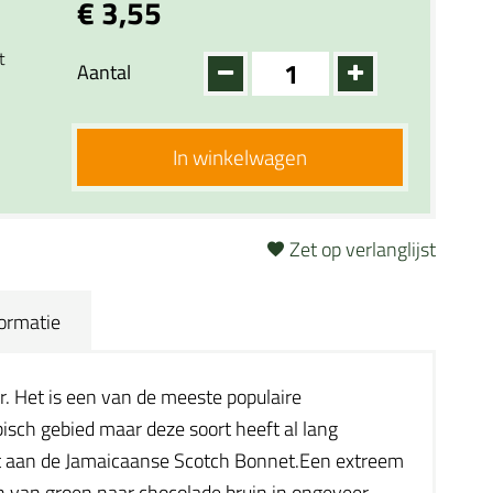
€ 3,55
t
Aantal
In winkelwagen
Zet op verlanglijst
formatie
. Het is een van de meeste populaire
isch gebied maar deze soort heeft al lang
 aan de Jamaicaanse Scotch Bonnet.Een extreem
en van groen naar chocolade bruin in ongeveer