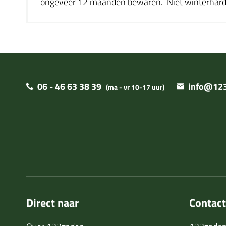
ongeveer 12 maanden bewaren. Niet winterharde 
06 - 46 63 38 39
info@123
(ma - vr 10-17 uur)
Direct naar
Contac