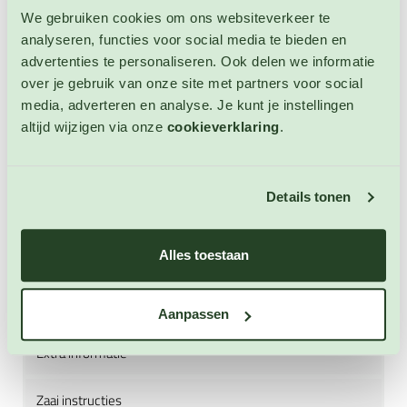
met: ham, bacon, chorizo, gehakt, lamsgehakt, kip,
We gebruiken cookies om ons websiteverkeer te
rundvlees, varkensvlees, sardines, tonijn, mosselen,
analyseren, functies voor social media te bieden en
zalm, gamba's, schaal- en schelpdieren, feta, kaas,
advertenties te personaliseren. Ook delen we informatie
mozzarella, tofu, ricotta, appel, noten, pijnboompitjes,
over je gebruik van onze site met partners voor social
pistache, sesamzaadjes, basilicum, bieslook,
media, adverteren en analyse. Je kunt je instellingen
peterselie, dragon, groene peper, majoraan, citroen
altijd wijzigen via onze
cookieverklaring
.
tijm, gember, rozemarijn, oregano en diverse soorten
peper. Ook is paprika heerlijk in combinatie met andere
groente zoals: artisjok, advocado, aubergine,
Details tonen
bospeentjes, champignons, courgette, erwten,
asperges, knoflook, komkommer, sla, peultjes, prei,
lenteui, sperziebonen, ui, wortelen en zeekraal en
Alles toestaan
lamsoor. Niet winterharde eenjarige. Hoogte: 35 - 50
cm
Aanpassen
Extra informatie
Zaai instructies