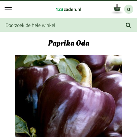
123
zaden.nl
0
Paprika Oda