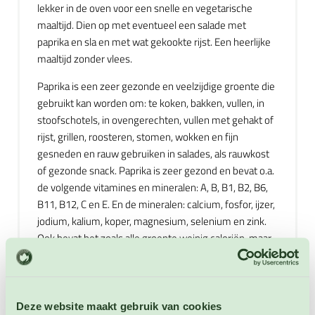
lekker in de oven voor een snelle en vegetarische
maaltijd. Dien op met eventueel een salade met
paprika en sla en met wat gekookte rijst. Een heerlijke
maaltijd zonder vlees.
Paprika is een zeer gezonde en veelzijdige groente die
gebruikt kan worden om: te koken, bakken, vullen, in
stoofschotels, in ovengerechten, vullen met gehakt of
rijst, grillen, roosteren, stomen, wokken en fijn
gesneden en rauw gebruiken in salades, als rauwkost
of gezonde snack. Paprika is zeer gezond en bevat o.a.
de volgende vitamines en mineralen: A, B, B1, B2, B6,
B11, B12, C en E. En de mineralen: calcium, fosfor, ijzer,
jodium, kalium, koper, magnesium, selenium en zink.
Ook bevat het zoals alle groente weinig caloriën, maar
wel veel voedingsvezels en andere gezonde
voedingstoffen. Ook bevat paprika veel water en is het
dus vooral op zonnige zomerse dagen een heerlijke en
verfrissende snack. Paprika is heerlijk in combinatie
Deze website maakt gebruik van cookies