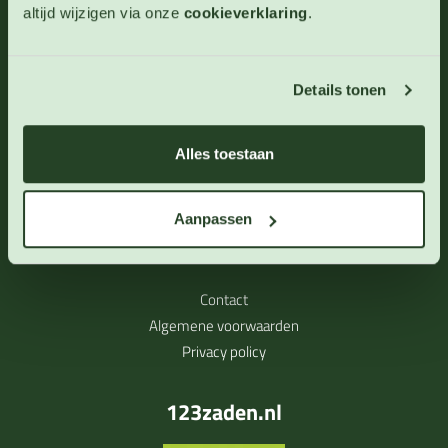
Blog
altijd wijzigen via onze
cookieverklaring
.
Links
Cookieverklaring
Waarom zaden soms niet kiemen
Details tonen
Contactgegevens
Alles toestaan
123zaden VoF
Harpelerweg 39
Aanpassen
9541TR Vlagtwedde
Contact
Algemene voorwaarden
Privacy policy
123zaden.nl