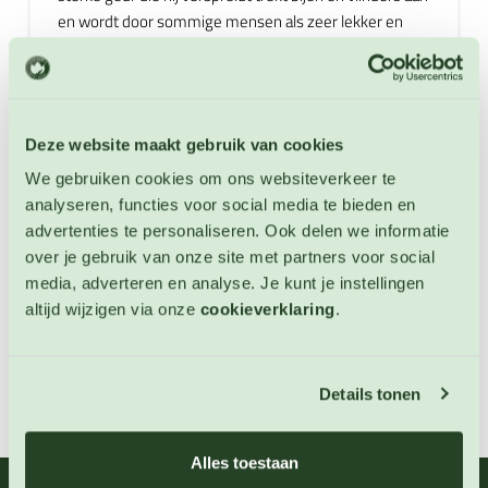
en wordt door sommige mensen als zeer lekker en
door anderen als zeer vies ervaren. Wordt nauwelijks
culinair of medisch gebruikt, maar de olie van de plant
wordt vooral in mannenparfums gebruikt. Ook kan er
thee van de bladeren worden gemaakt die helpt bij
Deze website maakt gebruik van cookies
tandvleesproblemen en keelontstekingen. Meerjarige.
Hoogte: 130 cm.
We gebruiken cookies om ons websiteverkeer te
analyseren, functies voor social media te bieden en
advertenties te personaliseren. Ook delen we informatie
Extra informatie
over je gebruik van onze site met partners voor social
media, adverteren en analyse. Je kunt je instellingen
Zaai instructies
altijd wijzigen via onze
cookieverklaring
.
Downloads
Details tonen
Alles toestaan