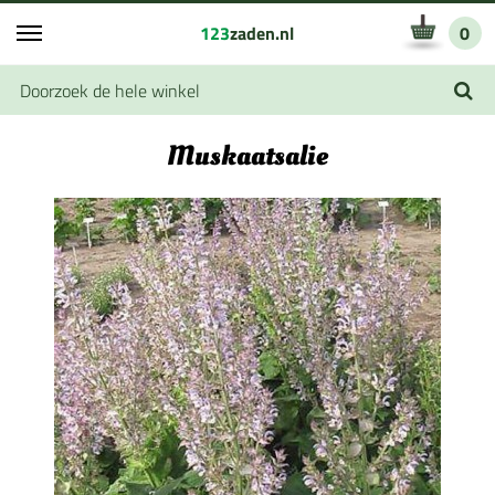
123
zaden.nl
0
Muskaatsalie