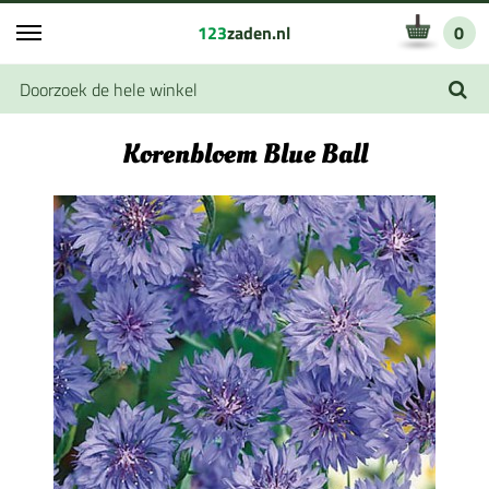
123
zaden.nl
0
Korenbloem Blue Ball