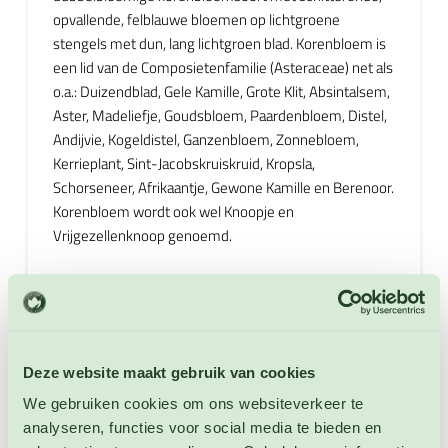
opvallende, felblauwe bloemen op lichtgroene
stengels met dun, lang lichtgroen blad. Korenbloem is
een lid van de Composietenfamilie (Asteraceae) net als
o.a.: Duizendblad, Gele Kamille, Grote Klit, Absintalsem,
Aster, Madeliefje, Goudsbloem, Paardenbloem, Distel,
Andijvie, Kogeldistel, Ganzenbloem, Zonnebloem,
Kerrieplant, Sint-Jacobskruiskruid, Kropsla,
Schorseneer, Afrikaantje, Gewone Kamille en Berenoor.
Korenbloem wordt ook wel Knoopje en
Vrijgezellenknoop genoemd.
Deze plant voelt zich vooral thuis in goed
waterdoorlatende grond. Hij is gemakkelijk te kweken
en heeft weinig verzorging nodig. Kortom ook in uw
tuin is er wel een geschikt plekje te vinden voor deze
Deze website maakt gebruik van cookies
prachtige plant. Mensen die geen tuin hebben, kunnen
ook genieten van deze plant, want hij kan gemakkelijk
We gebruiken cookies om ons websiteverkeer te
in bloempotten en bakken op balkons worden
analyseren, functies voor social media te bieden en