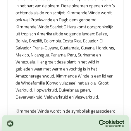
in het hart van de bloem. Deze bloemen openen zich 's
ochtends als de zon schijnt. Klimmende Winde wordt
ook wel Pronkwinde en Dagbloem genoemd.
Klimmende Winde Scarlet O'Hara komt oorspronkelijk
uit tropisch Amerika uit de volgende landen: Belize,
Bolivia, Brazilië, Colombia, Costa Rica, Ecuador, El
Salvador, Frans-Guyana, Guatamala, Guyana, Honduras,
Mexico, Nicaragua, Panama, Peru, Suriname en
Venezuela. Hier groeit deze plant in het wild in
gebieden waar met warm en vochtig is in het
Amazoneregenwoud. Klimmende Winde is een lid van
de Windefamilie (Convolvulaceae) net als o.a.: Groot
Warkruid, Hopwarkruid, Duivelsnaaigaren,
Oeverwarkruid, Veldwarkruid en Vlaswarkruid.
Klimmende Winde wordt in de symboliek geassocieerd
met liefde en toewijding vanwege de wijze waarop de
plant zich omhoog slingert en vasthecht. Hij wordt dus