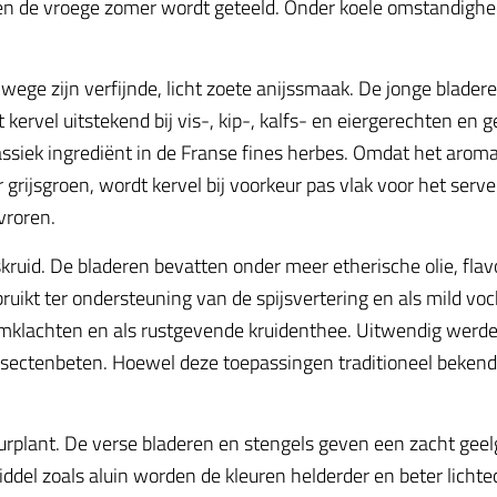
r en de vroege zomer wordt geteeld. Onder koele omstandigh
nwege zijn verfijnde, licht zoete anijssmaak. De jonge blader
 kervel uitstekend bij vis-, kip-, kalfs- en eiergerechten en 
ssiek ingrediënt in de Franse fines herbes. Omdat het aroma 
r grijsgroen, wordt kervel bij voorkeur pas vlak voor het se
vroren.
ruid. De bladeren bevatten onder meer etherische olie, flav
uikt ter ondersteuning van de spijsvertering en als mild voc
armklachten en als rustgevende kruidenthee. Uitwendig werde
nsectenbeten. Hoewel deze toepassingen traditioneel bekend 
eurplant. De verse bladeren en stengels geven een zacht geelg
ddel zoals aluin worden de kleuren helderder en beter lichte