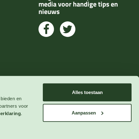
media voor handige tips en
nieuws
Alles toestaan
 bieden en
partners voor
Aanpassen
erklaring
.
© 2023 123zaden.nl
Algemene Voorwaarden
Privacy