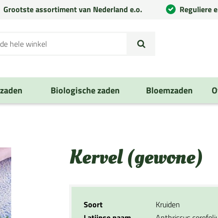
Grootste assortiment van Nederland e.o.
Reguliere 
nzaden
Biologische zaden
Bloemzaden
O
Kervel (gewone)
Soort
Kruiden
Latijnse naam
Anthriscus cerefol