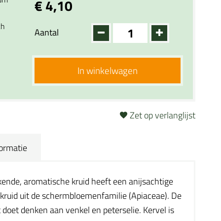
€ 4,10
ch
Aantal
In winkelwagen
Zet op verlanglijst
formatie
kende, aromatische kruid heeft een anijsachtige
 kruid uit de schermbloemenfamilie (Apiaceae). De
 doet denken aan venkel en peterselie. Kervel is