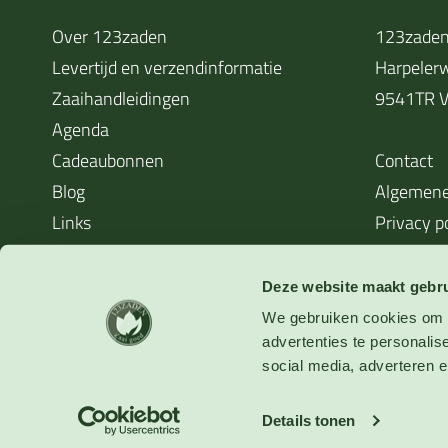
Over 123zaden
123zaden
Levertijd en verzendinformatie
Harpeler
Zaaihandleidingen
9541TR V
Agenda
Cadeaubonnen
Contact
Blog
Algemene
Links
Privacy p
Cookieverklaring
Waarom zaden soms niet kiemen
Deze website maakt gebru
We gebruiken cookies om o
advertenties te personalis
social media, adverteren en
Verzending:
Qshops:
Betalingen:
Details tonen