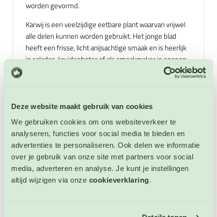
worden gevormd.
Karwij is een veelzijdige eetbare plant waarvan vrijwel
alle delen kunnen worden gebruikt. Het jonge blad
heeft een frisse, licht anijsachtige smaak en is heerlijk
in salades, kruidenboter of als smaakmaker in soepen
en stoofschotels. De penwortel uit het eerste groeijaar
kan worden gekookt en bereid als wortel of pastinaak.
De rijpe zaden hebben een warme, kruidige smaak en
worden veel gebruikt in brood, kaas, zuurkool,
Deze website maakt gebruik van cookies
koolgerechten, aardappelgerechten, stoofschotels,
We gebruiken cookies om ons websiteverkeer te
worst, koek en gebak. Ook zijn de zaden een belangrijk
analyseren, functies voor social media te bieden en
ingrediënt in diverse kruidenlikeuren, waaronder de
advertenties te personaliseren. Ook delen we informatie
bekende kummellikeur. Winterharde tweejarige.
over je gebruik van onze site met partners voor social
Hoogte: 20 - 100 cm.
media, adverteren en analyse. Je kunt je instellingen
altijd wijzigen via onze
cookieverklaring
.
Extra informatie