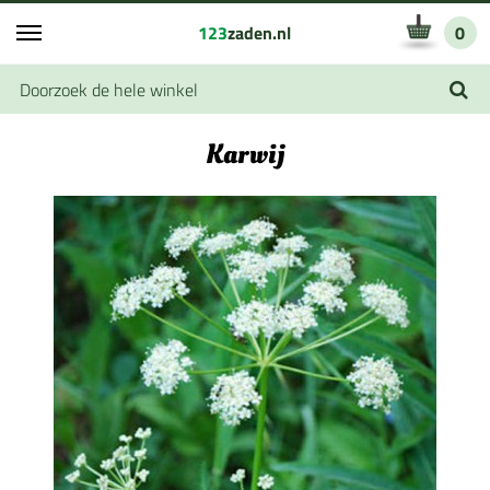
123
zaden.nl
0
Karwij