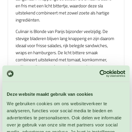
en fris met een licht bittertje, waardoor deze sla
uitstekend combineert met zowel zoete als hartige
ingrediënten.
Culinair is Blonde van Parijs bijzonder veelzijdig. De
stevige bladeren blijven lang knapperig en zijn daarom
ideaal voor frisse salades, rijk belegde sandwiches,
wraps en hamburgers. De licht bittere smaak
combineert uitstekend met tomaat, komkommer,
radijs, paprika, avocado, appel, peer, walnoten,
pijnboompitten en kazen zoals feta, geitenkaas en
Parmezaan. Ook past deze sla goed bij kip, zalm, tonijn,
garnalen en gegrild vlees. IJsbergsla is bovendien een
van de weinige slasoorten die zich goed laat
Deze website maakt gebruik van cookies
verwarmen. De bladeren kunnen kort worden gewokt,
We gebruiken cookies om ons websiteverkeer te
gestoomd, gegrild of enkele minuten worden gekookt,
analyseren, functies voor social media te bieden en
waardoor ze een zachte structuur krijgen terwijl de
advertenties te personaliseren. Ook delen we informatie
frisse smaak behouden blijft. Ook is deze sla
over je gebruik van onze site met partners voor social
uitstekend te verwerken in roerbakgerechten, hartige
media, adverteren en analyse. Je kunt je instellingen