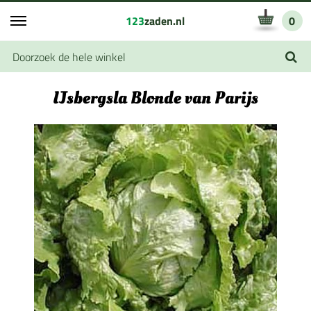
123
zaden.nl
0
IJsbergsla Blonde van Parijs