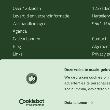
Over 123zaden
123zaden
Levertijd en verzendinformatie
Harpeler
Zaaihandleidingen
9541TR V
Agenda
Cadeaubonnen
Contact
Blog
Algemene
Links
Privacy p
Cookieverklaring
Waarom zaden soms niet kiemen
Deze website maakt gebru
We gebruiken cookies om o
advertenties te personalis
social media, adverteren en
Verzending:
Qshops:
Betalingen:
Details tonen