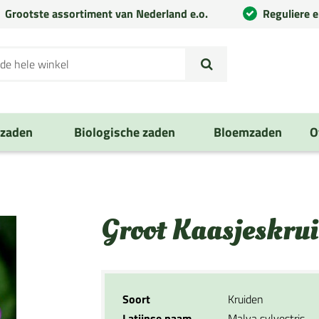
Grootste assortiment van Nederland e.o.
Reguliere 
nzaden
Biologische zaden
Bloemzaden
O
Groot Kaasjeskru
Soort
Kruiden
Latijnse naam
Malva sylvestris