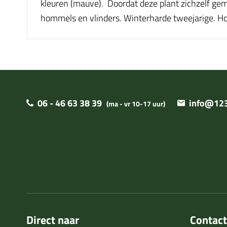
kleuren (mauve). Doordat deze plant zichzelf gemakk
hommels en vlinders. Winterharde tweejarige. H
06 - 46 63 38 39
info@123
(ma - vr 10-17 uur)
Direct naar
Contac