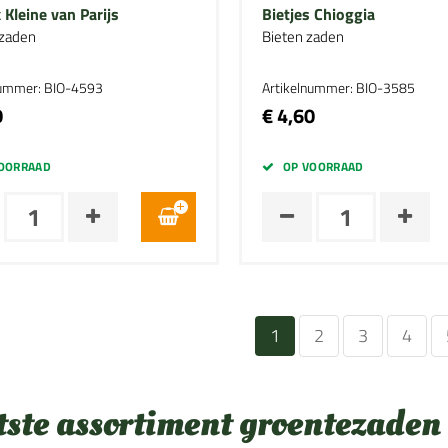
Kleine van Parijs
Bietjes Chioggia
zaden
Bieten zaden
nummer: BIO-4593
Artikelnummer: BIO-3585
0
€ 4,60
OORRAAD
OP VOORRAAD
1
2
3
4
tste assortiment groentezaden