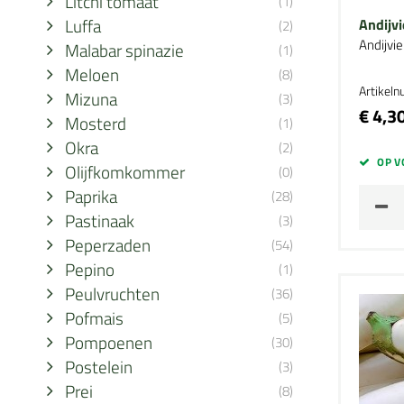
Litchi tomaat
(1)
Luffa
Andijv
(2)
Andijvi
Malabar spinazie
(1)
Meloen
(8)
Artikel
Mizuna
(3)
€ 4,3
Mosterd
(1)
Okra
(2)
OP V
Olijfkomkommer
(0)
Paprika
(28)
Pastinaak
(3)
Peperzaden
(54)
Pepino
(1)
Peulvruchten
(36)
Pofmais
(5)
Pompoenen
(30)
Postelein
(3)
Prei
(8)