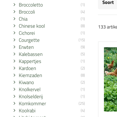
Soort
Broccoletto
(1)
Broccoli
(4)
Chia
(1)
Chinese kool
(8)
133 artike
Cichorei
(1)
Courgette
(15)
Erwten
(9)
Kalebassen
(5)
Kappertjes
(1)
Kardoen
(2)
Kiemzaden
(8)
Kiwano
(2)
Knolkervel
(1)
Knolselderij
(1)
Komkommer
(25)
Koolrabi
(4)