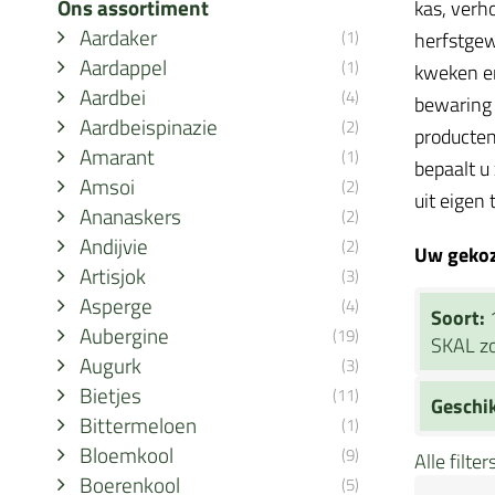
Ons assortiment
kas, verh
Aardaker
(1)
herfstgew
Aardappel
(1)
kweken en
Aardbei
(4)
bewaring 
Aardbeispinazie
(2)
producten
Amarant
(1)
bepaalt u
Amsoi
(2)
uit eigen 
Ananaskers
(2)
Andijvie
(2)
Uw gekoze
Artisjok
(3)
Asperge
(4)
Soort:
Aubergine
(19)
SKAL zo
Augurk
(3)
Bietjes
(11)
Geschi
Bittermeloen
(1)
Bloemkool
(9)
Alle filte
Boerenkool
(5)