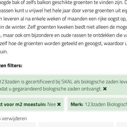
oogde bak of zelfs balkon geschikte groenten te vinden zijn
assen kunt u vrijwel het hele jaar door verse groenten uit ei
 leveren al na enkele weken of maanden een rijke oogst op, te
in de winter. Zelf groenten kweken biedt niet alleen de mog
, maar ook om bijzondere en oude rassen te ontdekken die va
 zelf hoe de groenten worden geteeld en geoogst, waardoor u
tuin.
n filters:
123zaden is gecertificeerd bij SKAL als biologische zaden le
dat u gegarandeerd biologische zaden ontvangt.
kt voor m2 moestuin:
Nee
Merk:
123zaden Biologis
rs verwijderen