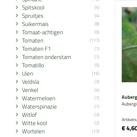
Spitskool
(4)
Spruitjes
(4)
Suikermais
(8)
Tomaat-achtigen
(0)
Tomaten
(117)
Tomaten F1
(1)
Tomaten onderstam
(1)
Tomatillo
(5)
Uien
(16)
Veldsla
(3)
Venkel
(4)
Aubergi
Watermeloen
(7)
Aubergi
Waterspinazie
(1)
Witlof
(3)
Artikel
Witte kool
(2)
€ 4,6
Wortelen
(13)