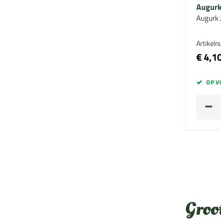
Augurk 
Augurk 
Artikel
€ 4,1
OP V
Groo