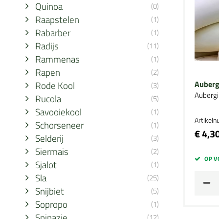
Quinoa
(0)
Raapstelen
(1)
Rabarber
(1)
Radijs
(11)
Rammenas
(1)
Rapen
(2)
Rode Kool
Auberg
(3)
Aubergi
Rucola
(5)
Savooiekool
(1)
Artikel
Schorseneer
(1)
€ 4,3
Selderij
(3)
Siermais
(2)
OP V
Sjalot
(1)
Sla
(25)
Snijbiet
(5)
Sopropo
(1)
Spinazie
(12)