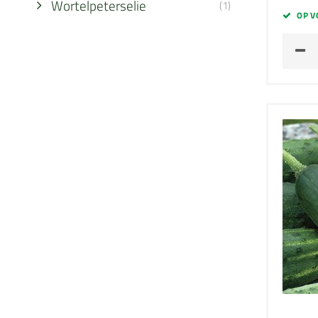
Wortelpeterselie
(1)
OP V