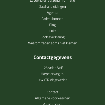
Levertijd en verzendinformatie
Zaaihandleidingen
Agenda
Cadeaubonnen
Blog
Links
Cookieverklaring
Waarom zaden soms niet kiemen
Contactgegevens
123zaden VoF
Harpelerweg 39
9541TR Vlagtwedde
Contact
Algemene voorwaarden
Privacy policy