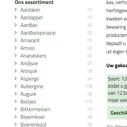
Ons assortiment
kas, verh
Aardaker
(1)
herfstgew
Aardappel
(1)
kweken en
Aardbei
(4)
bewaring 
Aardbeispinazie
(2)
producten
Amarant
(1)
bepaalt u
Amsoi
(2)
uit eigen 
Ananaskers
(2)
Andijvie
(2)
Uw gekoze
Artisjok
(3)
Asperge
Soort:
12
(4)
Aubergine
zodat u 
(19)
van 123z
Augurk
(3)
maar wel
Bietjes
(11)
Bittermeloen
(1)
Geschi
Bloemkool
(9)
Boerenkool
(5)
Alle filte