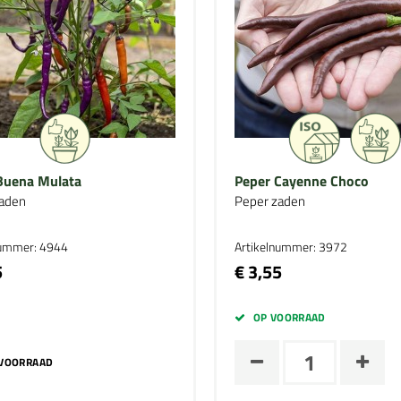
Buena Mulata
Peper Cayenne Choco
aden
Peper zaden
nummer: 4944
Artikelnummer: 3972
5
€ 3,55
OP VOORRAAD
 VOORRAAD