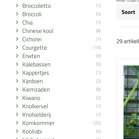
Broccoletto
(1)
Soort
Broccoli
(4)
Chia
(1)
Chinese kool
(8)
Cichorei
(1)
29 artikel
Courgette
(15)
Erwten
(9)
Kalebassen
(5)
Kappertjes
(1)
Kardoen
(2)
Kiemzaden
(8)
Kiwano
(2)
Knolkervel
(1)
Knolselderij
(1)
Komkommer
(25)
Koolrabi
(4)