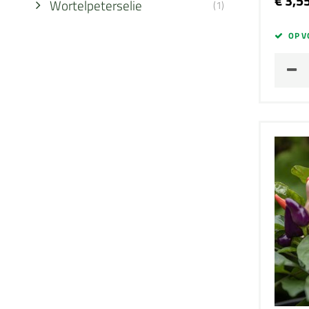
€ 3,5
Wortelpeterselie
(1)
OP V