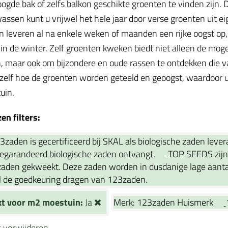
oogde bak of zelfs balkon geschikte groenten te vinden zijn
assen kunt u vrijwel het hele jaar door verse groenten uit ei
 leveren al na enkele weken of maanden een rijke oogst op, te
in de winter. Zelf groenten kweken biedt niet alleen de mog
, maar ook om bijzondere en oude rassen te ontdekken die va
 zelf hoe de groenten worden geteeld en geoogst, waardoor u
tuin.
n filters:
3zaden is gecertificeerd bij SKAL als biologische zaden leve
gegarandeerd biologische zaden ontvangt.
TOP SEEDS zijn 
aden gekweekt. Deze zaden worden in dusdanige lage aantall
 de goedkeuring dragen van 123zaden.
kt voor m2 moestuin:
Ja
Merk:
123zaden Huismerk
rs verwijderen