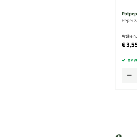
Potpep
Peper z
Artikel
€ 3,5
OP V