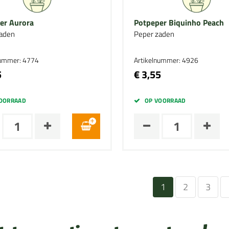
er Aurora
Potpeper Biquinho Peach
aden
Peper zaden
nummer: 4774
Artikelnummer: 4926
5
€ 3,55
OORRAAD
OP VOORRAAD
1
2
3