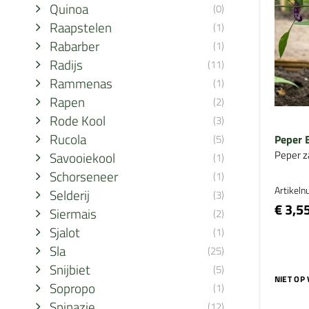
Quinoa
(0)
Raapstelen
(1)
Rabarber
(1)
Radijs
(11)
Rammenas
(1)
Rapen
(2)
Rode Kool
(3)
Rucola
(5)
Peper 
Peper z
Savooiekool
(1)
Schorseneer
(1)
Artikel
Selderij
(3)
€ 3,5
Siermais
(2)
Sjalot
(1)
Sla
(25)
Snijbiet
(5)
NIET OP
Sopropo
(1)
Spinazie
(12)