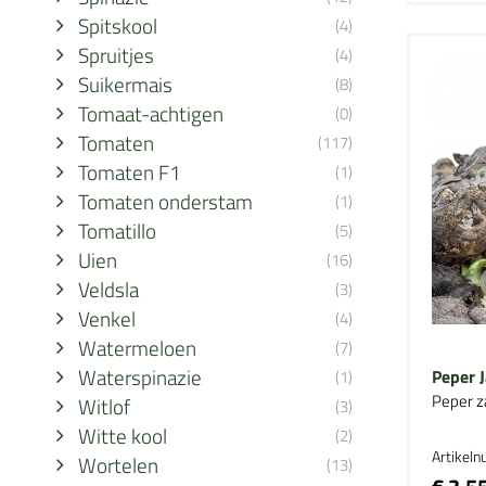
Spitskool
(4)
Spruitjes
(4)
Suikermais
(8)
Tomaat-achtigen
(0)
Tomaten
(117)
Tomaten F1
(1)
Tomaten onderstam
(1)
Tomatillo
(5)
Uien
(16)
Veldsla
(3)
Venkel
(4)
Watermeloen
(7)
Waterspinazie
Peper J
(1)
Peper z
Witlof
(3)
Witte kool
(2)
Artikel
Wortelen
(13)