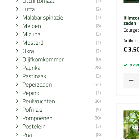
Litchi tomaat
(1)
Luffa
(2)
Malabar spinazie
(1)
Klimcou
zaden
Meloen
(8)
Courget
Mizuna
(3)
Artikel
Mosterd
(1)
€ 3,5
Okra
(2)
Olijfkomkommer
(0)
OP V
Paprika
(28)
Pastinaak
(3)
Peperzaden
(54)
Pepino
(1)
Peulvruchten
(36)
Pofmais
(5)
Pompoenen
(30)
Postelein
(3)
Prei
(8)