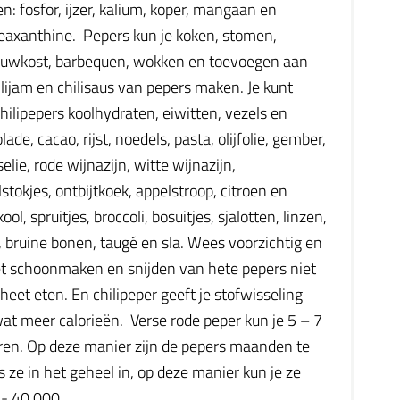
en: fosfor, ijzer, kalium, koper, mangaan en
zeaxanthine. Pepers kun je koken, stomen,
 rauwkost, barbequen, wokken en toevoegen aan
lijam en chilisaus van pepers maken. Je kunt
lipepers koolhydraten, eiwitten, vezels en
de, cacao, rijst, noedels, pasta, olijfolie, gember,
elie, rode wijnazijn, witte wijnazijn,
okjes, ontbijtkoek, appelstroop, citroen en
, spruitjes, broccoli, bosuitjes, sjalotten, linzen,
 bruine bonen, taugé en sla. Wees voorzichtig en
et schoonmaken en snijden van hete pepers niet
 heet eten. En chilipeper geeft je stofwisseling
wat meer calorieën. Verse rode peper kun je 5 – 7
aren. Op deze manier zijn de pepers maanden te
 ze in het geheel in, op deze manier kun je ze
- 40.000.