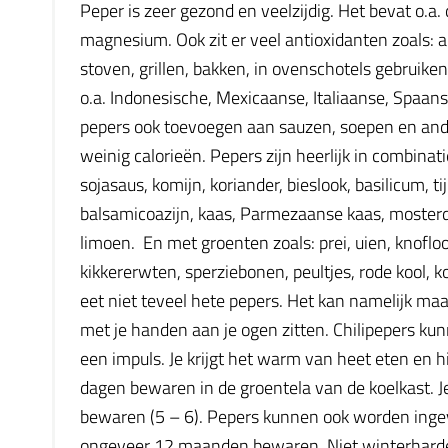
Peper is zeer gezond en veelzijdig. Het bevat o.a.
magnesium. Ook zit er veel antioxidanten zoals: 
stoven, grillen, bakken, in ovenschotels gebrui
o.a. Indonesische, Mexicaanse, Italiaanse, Spaan
pepers ook toevoegen aan sauzen, soepen en ande
weinig calorieën. Pepers zijn heerlijk in combinati
sojasaus, komijn, koriander, bieslook, basilicum, ti
balsamicoazijn, kaas, Parmezaanse kaas, mosterd,
limoen. En met groenten zoals: prei, uien, knoflook
kikkererwten, sperziebonen, peultjes, rode kool,
eet niet teveel hete pepers. Het kan namelijk m
met je handen aan je ogen zitten. Chilipepers kunne
een impuls. Je krijgt het warm van heet eten en h
dagen bewaren in de groentela van de koelkast. J
bewaren (5 – 6). Pepers kunnen ook worden ingevro
ongeveer 12 maanden bewaren. Niet winterharde 