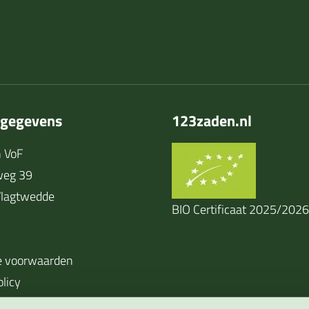
tgegevens
123zaden.nl
 VoF
weg 39
lagtwedde
BIO Certificaat 2025/2026
 voorwaarden
olicy