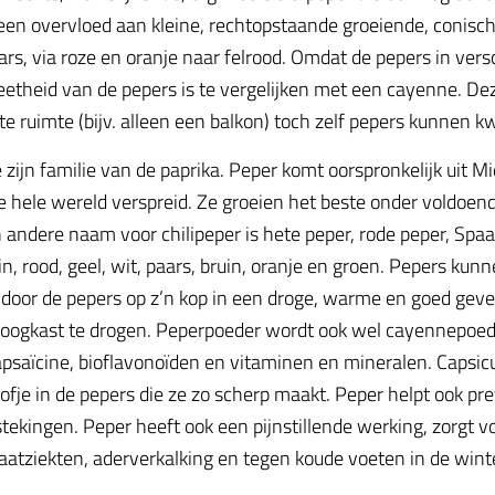
een overvloed aan kleine, rechtopstaande groeiende, conis
ars, via roze en oranje naar felrood. Omdat de pepers in versch
etheid van de pepers is te vergelijken met een cayenne. De
ruimte (bijv. alleen een balkon) toch zelf pepers kunnen k
e zijn familie van de paprika. Peper komt oorspronkelijk uit 
 hele wereld verspreid. Ze groeien het beste onder voldoend
andere naam voor chilipeper is hete peper, rode peper, Spaa
ein, rood, geel, wit, paars, bruin, oranje en groen. Pepers ku
 door de pepers op z’n kop in een droge, warme en goed geve
droogkast te drogen. Peperpoeder wordt ook wel cayennepoed
psaïcine, bioflavonoïden en vitaminen en mineralen. Capsicu
fje in de pepers die ze zo scherp maakt. Peper helpt ook prev
tekingen. Peper heeft ook een pijnstillende werking, zorgt vo
aatziekten, aderverkalking en tegen koude voeten in de wint