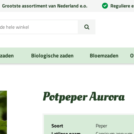
Grootste assortiment van Nederland e.o.
Reguliere 
nzaden
Biologische zaden
Bloemzaden
O
Potpeper Aurora
Soort
Peper
Latijnse naam
Capsicum annuum