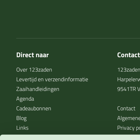
Direct naar
Contac
Over 123zaden
123zaden
Levertijd en verzendinformatie
Harpeler
Zaaihandleidingen
9541TR V
Agenda
Cadeaubonnen
Contact
Blog
Algemene
Links
Privacy p
Cookieverklaring