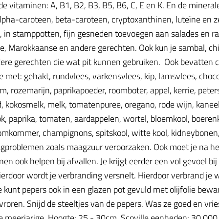
 de vitaminen: A, B1, B2, B3, B5, B6, C, E en K. En de mineral
alpha-caroteen, beta-caroteen, cryptoxanthinen, luteïne en 
ken, in stamppotten, fijn gesneden toevoegen aan salades en
se, Marokkaanse en andere gerechten. Ook kun je sambal, chi
re gerechten die wat pit kunnen gebruiken. Ook bevatten chi
e met: gehakt, rundvlees, varkensvlees, kip, lamsvlees, chocola
jm, rozemarijn, paprikapoeder, roomboter, appel, kerrie, peters
 kokosmelk, melk, tomatenpuree, oregano, rode wijn, kaneelst
, paprika, tomaten, aardappelen, wortel, bloemkool, boerenkool
 komkommer, champignons, spitskool, witte kool, kidneybonen,
aagproblemen zoals maagzuur veroorzaken. Ook moet je na h
n ook helpen bij afvallen. Je krijgt eerder een vol gevoel bij
ierdoor wordt je verbranding versnelt. Hierdoor verbrand je 
e kunt pepers ook in een glazen pot gevuld met olijfolie bew
ren. Snijd de steeltjes van de pepers. Was ze goed en vries
meerjarige. Hoogte: 25 - 30cm. Scoville eenheden: 30.000 