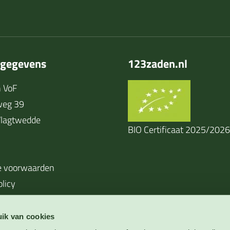
tgegevens
123zaden.nl
 VoF
weg 39
lagtwedde
BIO Certificaat 2025/2026
 voorwaarden
olicy
ik van cookies