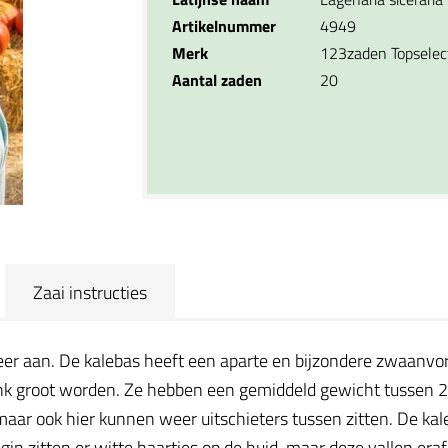
Artikelnummer
4949
Merk
123zaden Topselec
Aantal zaden
20
Zaai instructies
er aan. De kalebas heeft een aparte en bijzondere zwaanvorm
link groot worden. Ze hebben een gemiddeld gewicht tussen 2
ar ook hier kunnen weer uitschieters tussen zitten. De kale
gin zitten er witte haartjes op de huid, maar deze vallen eraf