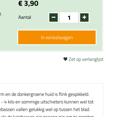
€ 3,90
t
Aantal
In winkelwagen
Zet op verlanglijst
 en de donkergroene huid is flink gespikkeld.
 - 4 kilo en sommige uitschieters kunnen wel tot
bassen vallen gelukkig wel op tussen het blad.
 als de kalebassen rijp genoeg zijn om te oogsten.