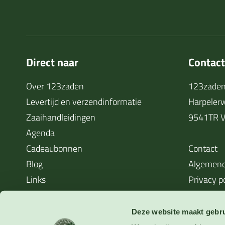
Direct naar
Contac
Over 123zaden
123zaden
Levertijd en verzendinformatie
Harpeler
Zaaihandleidingen
9541TR V
Agenda
Cadeaubonnen
Contact
Blog
Algemene
Links
Privacy p
Cookieverklaring
Waarom zaden soms niet kiemen
Deze website maakt gebru