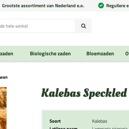
Grootste assortiment van Nederland e.o.
Reguliere 
nzaden
Biologische zaden
Bloemzaden
O
Swan
Kalebas Speckled
Soort
Kalebas
Latijnse naam
Lagenaria siceraria