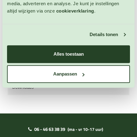
media, adverteren en analyse. Je kunt je instellingen
paprika’s, wilde rucola, zoete aardappel, bloemkool,
altijd wijzigen via onze
cookieverklaring
.
broccoli, courgette, spinazie, champignons, asperges,
linzen, pompoen, kikkererwten, peultjes en
sperziebonen. Niet winterharde eenjarige. Hoogte: 40
- 45 cm.
Details tonen
Alles toestaan
Extra informatie
Zaai instructies
Aanpassen
Downloads
06 - 46 63 38 39
(ma - vr 10-17 uur)