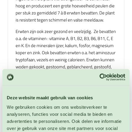
hoog en produceert een grote hoeveelheid peulen die
per stuk zo gemiddeld 7 à 8 erwten bevatten. De plant
is resistent tegen schimmel en valse meeldauw.
Erwten zijn ook zeer gezond en veelzijdig. Ze bevatten
o.a. de vitaminen : vitamine A, B1, B2, B3, B6, B11, C, E
en K. En de mineralen ijzer, kalium, fosfor, magnesium
koper en zink. Ook bevatten erwten o.a. het aminozuur
tryptofaan, vezels en weinig calorieen. Erwten kunnen
woden gekookt, gestoomd, geblancheerd, gestoofd,
gebruikt worden in ovenschotels, stampotten, soepen
en allerlei andere gerechten. Kort gekookte erwten
kunnen ook worden toegevoegd aan salades en
rauwkost, Erwten zijn erg lekker in combinatie met: kip,
Deze website maakt gebruik van cookies
rundvlees, varkensvlees, gehakt, ham, crème fraîche,
We gebruiken cookies om ons websiteverkeer te
pasta, kaas, melk, paprikapoeder, spek, rijst, garnalen,
analyseren, functies voor social media te bieden en
saffraan, coucous, eieren, kerriepoeder, geitenkaas,
advertenties te personaliseren. Ook delen we informatie
citroen, zalm, kokosmelk, olijfolie en tahin. En andere
over je gebruik van onze site met partners voor social
groenten zoals: bosui, ui, wortel, aardappelen, tomaten,