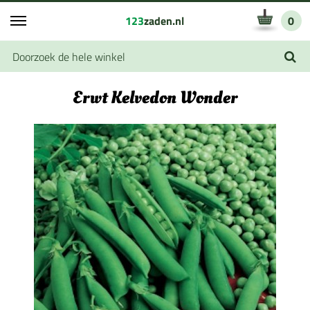
123
zaden.nl
0
Erwt Kelvedon Wonder