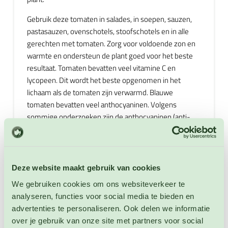
Gebruik deze tomaten in salades, in soepen, sauzen,
pastasauzen, ovenschotels, stoofschotels en in alle
gerechten met tomaten. Zorg voor voldoende zon en
warmte en ondersteun de plant goed voor het beste
resultaat. Tomaten bevatten veel vitamine C en
lycopeen. Dit wordt het beste opgenomen in het
lichaam als de tomaten zijn verwarmd. Blauwe
tomaten bevatten veel anthocyaninen. Volgens
sommige onderzoeken zijn de anthocyaninen (anti-
oxidanten) die de paarse kleur veroorzaken bij deze
tomaten zeer gezond. Deze gezondheidsvoordelen
zijn o.a.: ontstekingsremmen, ooggezondheid,
bloedsuikerregelen, bescherming tegen kanker,
Deze website maakt gebruik van cookies
Antioxidant en goed voor het hart. Niet winterharde
We gebruiken cookies om ons websiteverkeer te
eenjarige. Hoogte: 200 - 250 cm.
analyseren, functies voor social media te bieden en
advertenties te personaliseren. Ook delen we informatie
over je gebruik van onze site met partners voor social
Extra informatie