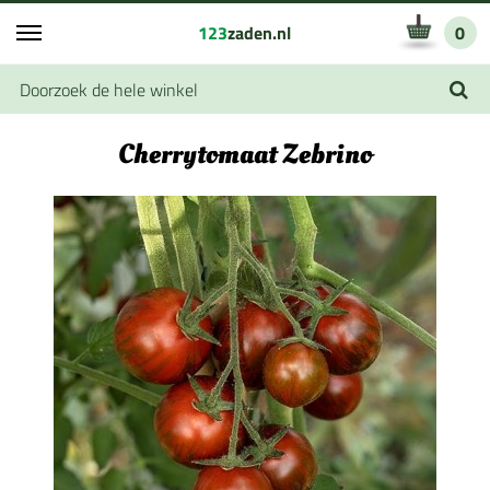
123
zaden.nl
0
Cherrytomaat Zebrino