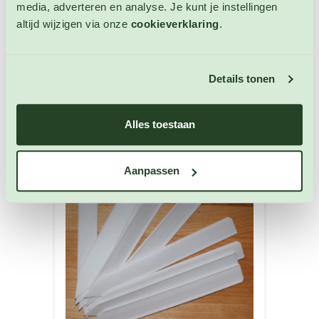
media, adverteren en analyse. Je kunt je instellingen
altijd wijzigen via onze
cookieverklaring
.
Zaai instructies
U bent wellicht ook geïnteresseerd in de
Details tonen
volgende producten
Alles toestaan
Aanpassen