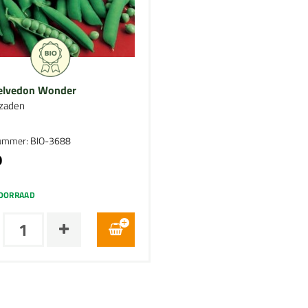
elvedon Wonder
zaden
nummer: BIO-3688
0
OORRAAD