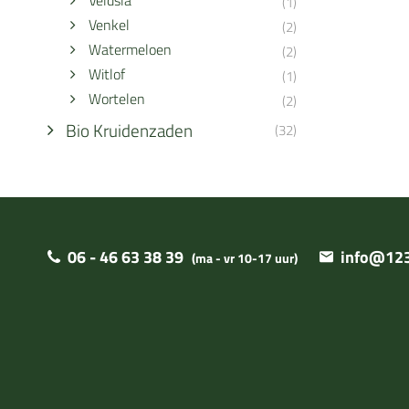
Veldsla
(1)
Venkel
(2)
Watermeloen
(2)
Witlof
(1)
Wortelen
(2)
Bio Kruidenzaden
(32)
06 - 46 63 38 39
info@123
(ma - vr 10-17 uur)