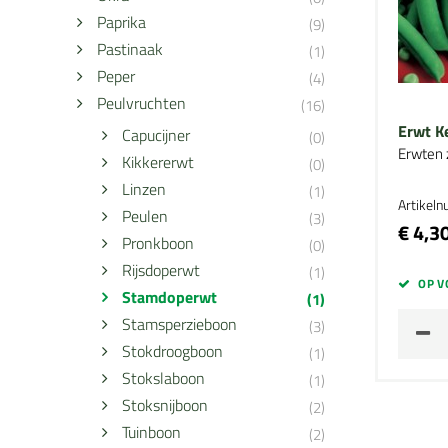
Paprika
(9)
Pastinaak
(1)
Peper
(4)
Peulvruchten
(16)
Erwt K
Capucijner
(0)
Erwten 
Kikkererwt
(0)
Linzen
(1)
Artikel
Peulen
(3)
€ 4,3
Pronkboon
(0)
Rijsdoperwt
(1)
OP V
Stamdoperwt
(1)
Stamsperzieboon
(3)
Stokdroogboon
(1)
Stokslaboon
(1)
Stoksnijboon
(2)
Tuinboon
(2)