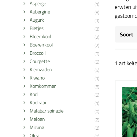
Asperge
(1)
erwten ui
Aubergine
(8)
gestoomd 
Augurk
(1)
Bietjes
(3)
Soort
Bloemkool
(2)
Boerenkool
(2)
Broccoli
(0)
Courgette
(5)
1 artikel(
Kiemzaden
(5)
Kiwano
(1)
Komkommer
(8)
Kool
(5)
Koolrabi
(1)
Malabar spinazie
(0)
Meloen
(2)
Mizuna
(2)
Okra
(0)