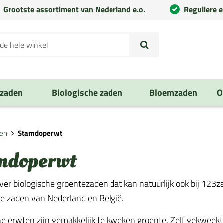
Grootste assortiment van Nederland e.o.
Reguliere 
nzaden
Biologische zaden
Bloemzaden
O
ten
Stamdoperwt
mdoperwt
iever biologische groentezaden dat kan natuurlijk ook bij 123
he zaden van Nederland en België.
he erwten zijn gemakkelijk te kweken groente. Zelf gekweekte