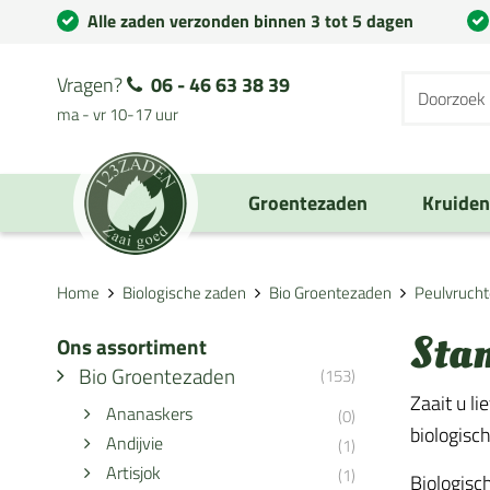
Alle zaden verzonden binnen 3 tot 5 dagen
Vragen?
06 - 46 63 38 39
ma - vr 10-17 uur
Groentezaden
Kruide
Home
Biologische zaden
Bio Groentezaden
Peulvruch
Sta
Ons assortiment
Bio Groentezaden
(153)
Zaait u l
Ananaskers
(0)
biologisc
Andijvie
(1)
Artisjok
(1)
Biologisc