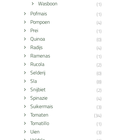
Wasboon
(1)
Pofmais
(1)
Pompoen
(4)
Prei
(1)
Quinoa
(0)
Radijs
(4)
Ramenas
(1)
Rucola
(2)
Selderij
(0)
Sla
(8)
Snijbiet
(2)
Spinazie
(4)
Suikermais
(3)
Tomaten
(34)
Tomatillo
(1)
Uien
(3)