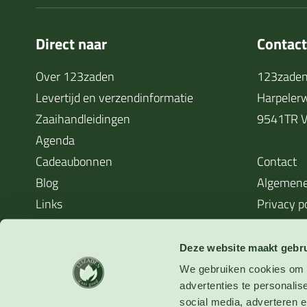
Direct naar
Contac
Over 123zaden
123zaden
Levertijd en verzendinformatie
Harpeler
Zaaihandleidingen
9541TR V
Agenda
Cadeaubonnen
Contact
Blog
Algemene
Links
Privacy p
Cookieverklaring
Waarom zaden soms niet kiemen
Deze website maakt gebru
We gebruiken cookies om o
advertenties te personalis
social media, adverteren en