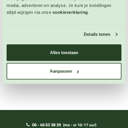
media, adverteren en analyse. Je kunt je instellingen
Peul Sugar Snap Nairobi
altijd wijzigen via onze
cookieverklaring
.
Peulvrucht zaden
Artikelnummer: BIO-4223
Details tonen
€ 4,30
Alles toestaan
OP VOORRAAD
Aanpassen
06 - 46 63 38 39
(ma - vr 10-17 uur)