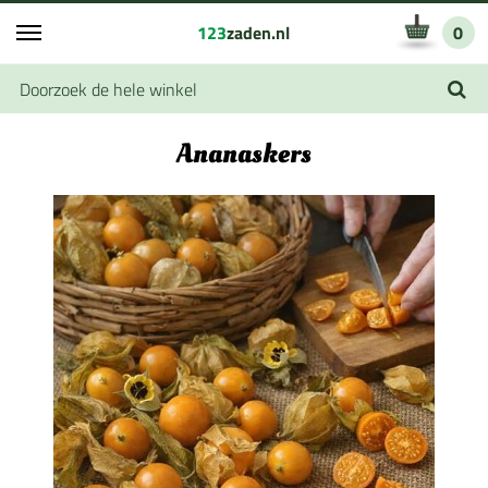
123
zaden.nl
0
Ananaskers