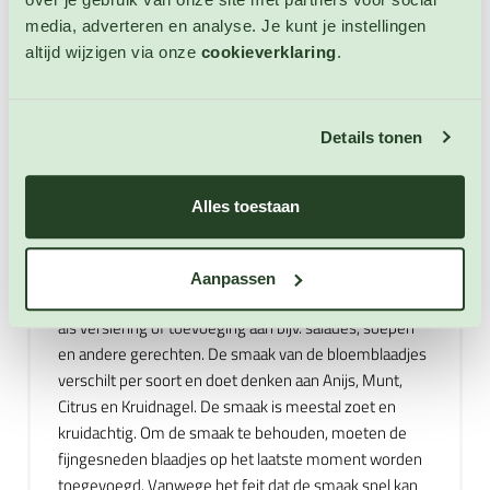
Dominicaanse Republiek, Ecuador, El Salvador,
media, adverteren en analyse. Je kunt je instellingen
Grenada, Guatemala, Guyana, Haïti, Honduras, Jamaica,
altijd wijzigen via onze
cookieverklaring
.
Nicaragua, Mexico, Panama, Paraguay, Peru, Saint Kitts
en Nevis, Sint Lucia, Sint Vincent en de Grenadines,
Suriname, Trinidad en Tobago, Uruguay en Venezuela.
Details tonen
Hier groeien zij elk voorjaar weer terug en zijn het dus
niet winterharde meerjarigen. Afrikaantjes bestaan uit
twee grote groepen: laagblijvende en hoge soorten.
Alles toestaan
Afrikaantjes hebben een standplaats in de volle zon
nodig met voldoende beschutting en goed
waterdoorlatende grond. De bloemblaadjes van
Aanpassen
Afrikaantjes zijn eetbaar en kunnen worden gebruikt
als versiering of toevoeging aan bijv. salades, soepen
en andere gerechten. De smaak van de bloemblaadjes
verschilt per soort en doet denken aan Anijs, Munt,
Citrus en Kruidnagel. De smaak is meestal zoet en
kruidachtig. Om de smaak te behouden, moeten de
fijngesneden blaadjes op het laatste moment worden
toegevoegd. Vanwege het feit dat de smaak snel kan