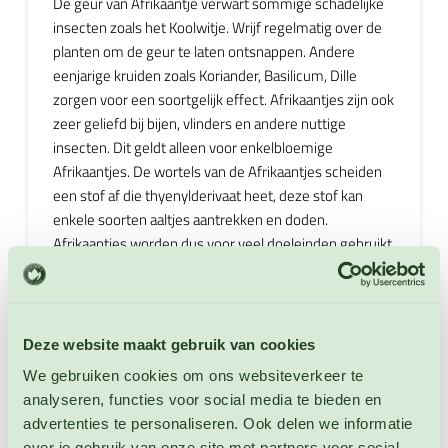
De geur van Afrikaantje verwart sommige schadelijke
insecten zoals het Koolwitje. Wrijf regelmatig over de
planten om de geur te laten ontsnappen. Andere
eenjarige kruiden zoals Koriander, Basilicum, Dille
zorgen voor een soortgelijk effect. Afrikaantjes zijn ook
zeer geliefd bij bijen, vlinders en andere nuttige
insecten. Dit geldt alleen voor enkelbloemige
Afrikaantjes. De wortels van de Afrikaantjes scheiden
een stof af die thyenylderivaat heet, deze stof kan
enkele soorten aaltjes aantrekken en doden.
Afrikaantjes worden dus voor veel doeleinden gebruikt
zowel buiten in de tuin, moestuin als in huis in de
keuken en natuurlijk als decoratieve plant.
Afrikaantjes zijn in ons klimaat (Nederland en België)
Deze website maakt gebruik van cookies
niet winterharde eenjarige. Ze komen oorspronkelijk
We gebruiken cookies om ons websiteverkeer te
uit Midden- en Zuid-Amerika uit de landen: Antigua en
analyseren, functies voor social media te bieden en
Barbuda, Argentinië, Bahama's, Barbados, Belize,
advertenties te personaliseren. Ook delen we informatie
Brazilië, Bolivia, Chili, Colombia, Costa Rica, Cuba,
over je gebruik van onze site met partners voor social