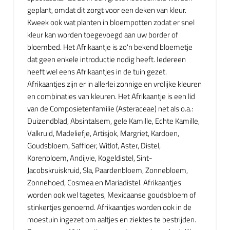
geplant, omdat dit zorgt voor een deken van kleur.
Kweek ook wat planten in bloempotten zodat er snel
kleur kan worden toegevoegd aan uw border of
bloembed. Het Afrikaantje is zo'n bekend bloemetje
dat geen enkele introductie nodig heeft. Iedereen
heeft wel eens Afrikaantjes in de tuin gezet.
Afrikaantjes zijn er in allerlei zonnige en vrolijke kleuren
en combinaties van kleuren. Het Afrikaantje is een lid
van de Composietenfamilie (Asteraceae) net als o.a.:
Duizendblad, Absintalsem, gele Kamille, Echte Kamille,
Valkruid, Madeliefje, Artisjok, Margriet, Kardoen,
Goudsbloem, Saffloer, Witlof, Aster, Distel,
Korenbloem, Andijvie, Kogeldistel, Sint-
Jacobskruiskruid, Sla, Paardenbloem, Zonnebloem,
Zonnehoed, Cosmea en Mariadistel. Afrikaantjes
worden ook wel tagetes, Mexicaanse goudsbloem of
stinkertjes genoemd. Afrikaantjes worden ook in de
moestuin ingezet om aaltjes en ziektes te bestrijden.