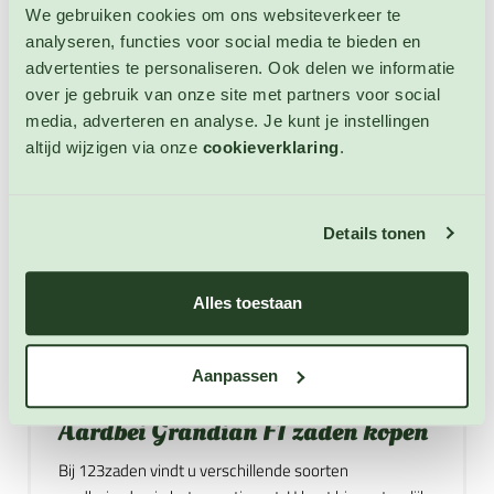
zaailingen opkomen. Zet de zaailingen in aparte potjes,
We gebruiken cookies om ons websiteverkeer te
zodra zij hun 2e paar echte bladeren hebben. Hard de
analyseren, functies voor social media te bieden en
zaailingen, vanaf begin mei, 10 tot 14 dagen af, door ze
advertenties te personaliseren. Ook delen we informatie
overdag buiten te zetten. Zet de jonge plantjes, vanaf
over je gebruik van onze site met partners voor social
midden mei, zodra er geen kans meer is op nachtvorst
media, adverteren en analyse. Je kunt je instellingen
op een zonnige plek met goed waterdoorlatende
altijd wijzigen via onze
cookieverklaring
.
grond. Plant geen Grandian F1 aardbeiplantjes op
dezelfde plek waar de laatste 3 jaar aardappelen,
tomaten, pepers, aubergine of aardbeien hebben
Details tonen
gestaan. Ondersteun de vruchten aan de plant met
stro om rotting te voorkomen. Dek de Grandian F1
aardbeiplanten af met speciale netten om vraat door
Alles toestaan
vogels en slakken te voorkomen. U kunt vanaf mei tot
september aardbei Grandian F1 oogsten. Aardbei
Aanpassen
Grandian F1 is een winterharde meerjarige plant.
Aardbei Grandian F1 zaden kopen
Bij 123zaden vindt u verschillende soorten