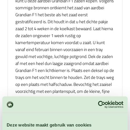
kunt u deze aardbei Grandian F1 zaden kopen. Volgens
sommige bronnen ontkiemt het zaad van aardbei
Grandian F1 het beste als het zaad eerst
gestratificeerd is. Dit houdt in dat u het dichte pakje
zaad 2 tot 4 weken in de koelkast bewaard. Laat hierna
de zaden ongeveer 1 week rustig op
kamertemperatuur komen voordat u zaait. U kunt
vanaf eind februari binnen voorzaaien in een tray
gevuld met vochtige, luchtige potgrond. Dek de zaden
af met een heel dun laagje zaaigrond omdat aardbei
Grandian F1 een lichtkiemer is. Plaats een deksel op de
trays om het vocht binnen te houden. Zet de trays weg
op een plaats met halfschaduw. Bevochtig het zaaisel
voorzichtig met een plantenspuit, om de kleine, fijne
zaden niet te verstoren. Bij een kiemtemperatuur van
18 tot 20 °C duurt het 15 tot 20 dagen voordat de
zaden ontkiemen. Zorg voor een gelijkmatige
kiemtemperatuur en laat de temperatuur vooral ’s
Deze website maakt gebruik van cookies
nachts niet dalen. Verwijder het deksel zodra de