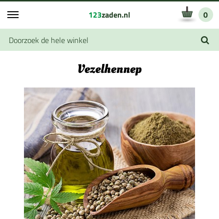
123
zaden.nl
0
Vezelhennep