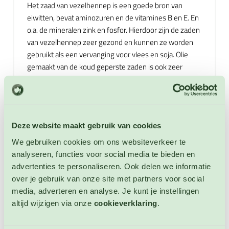
Het zaad van vezelhennep is een goede bron van
eiwitten, bevat aminozuren en de vitamines B en E. En
o.a. de mineralen zink en fosfor. Hierdoor zijn de zaden
van vezelhennep zeer gezond en kunnen ze worden
gebruikt als een vervanging voor vlees en soja. Olie
gemaakt van de koud geperste zaden is ook zeer
gezond omdat het veel essentiele vetzuren bevat en
een bron is van omega 3, 6 en 9. Ook is het gebruik van
koudgeperste vezelhennepolie goed de huid en haren
en kan het helpen tegen artritis en ADHD. De zaden
Deze website maakt gebruik van cookies
van de vezelhennep kunnen als snack worden
gegeten, worden gebruikt als kruidenthee, als poeder
We gebruiken cookies om ons websiteverkeer te
worden toegevoegd aan maaltijden (niet verwarmd) en
analyseren, functies voor social media te bieden en
als kiemen worden toegevoegd aan maaltijden of
advertenties te personaliseren. Ook delen we informatie
salades. De vezelhennepolie kan worden gebruikt als
over je gebruik van onze site met partners voor social
vervanger van andere olie en zowel rauw worden
media, adverteren en analyse. Je kunt je instellingen
gebruikt in bijv. salades als worden gebruikt in de
altijd wijzigen via onze
cookieverklaring
.
bereiding van maaltijden. Niet winterharde eenjarige.
Hoogte: 100 – 200 cm.