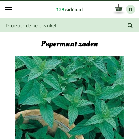
123
zaden.nl
0
Pepermunt zaden