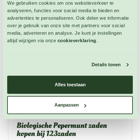
We gebruiken cookies om ons websiteverkeer te
2. Biologische Pepermunt wordt veel gebruikt in de
analyseren, functies voor social media te bieden en
Engelse, Griekse, Indiaanse, Franse, Marokkaanse en
advertenties te personaliseren. Ook delen we informatie
Nederlandse keuken.
over je gebruik van onze site met partners voor social
media, adverteren en analyse. Je kunt je instellingen
3. Biologische Pepermunt wordt gebruikt om een
altijd wijzigen via onze
cookieverklaring
.
kruidenthee te maken die gebruikt kan worden tijdens
het eten om de spijsvertering te ondersteunen.
4. Biologische Pepermunt geeft smaak aan kruidenolie,
Details tonen
kruidenazijn, Etherische olie, dranken en medicijnen.
5. Biologische Pepermunt is heerlijk in combinatie met
Alles toestaan
rundvlees, chocolade, kip, lamsvlees, sla en vruchten.
6. Biologische Pepermunt is een winterharde,
Aanpassen
meerjarige en zich snel verspreidende kruidenplant.
Biologische Pepermunt zaden
kopen bij 123zaden