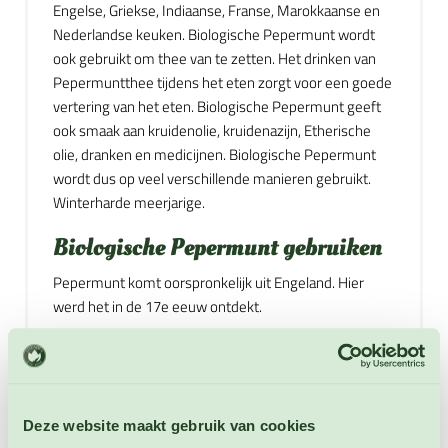
Engelse, Griekse, Indiaanse, Franse, Marokkaanse en
Nederlandse keuken. Biologische Pepermunt wordt
ook gebruikt om thee van te zetten. Het drinken van
Pepermuntthee tijdens het eten zorgt voor een goede
vertering van het eten. Biologische Pepermunt geeft
ook smaak aan kruidenolie, kruidenazijn, Etherische
olie, dranken en medicijnen. Biologische Pepermunt
wordt dus op veel verschillende manieren gebruikt.
Winterharde meerjarige.
Biologische Pepermunt gebruiken
Pepermunt komt oorspronkelijk uit Engeland. Hier
werd het in de 17e eeuw ontdekt.
1. Biologische Pepermunt heeft verschillende
geneeskrachtige toepassingen. Het wordt gebruikt
tegen: slapeloosheid, reisziekte, misselijkheid,
hoofdpijnen, winderigheid, darmkrampen,
Deze website maakt gebruik van cookies
spijsverteringsproblemen en tegen slechte adem.