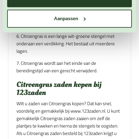
supermarkten worden gekocht.
5. Citroengras is een eenjarig, niet winterhard en
Aanpassen
gemakkelijk te kweken kruid.
6. Citroengras is een lange wit-groene stengel met
onderaan een verdikking. Het bestaat uit meerdere
lagen.
7. Citroengras wordt aan het einde van de
bereidingstijd van een gerecht verwijderd.
Citroengras zaden kopen bij
123zaden
Wilt u zaden van Citroengras kopen? Dat kan snel,
voordelig en gemakkelijk bij www.123zaden.nl. U kunt
gemakkelijk Citroengras zaden zaaien om zelf de
plantjes te kweken en hierna de stengels te oogsten.
Als u Citroengras zaden besteld bij 123zaden krijgt u