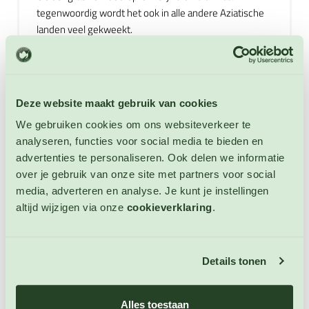
tegenwoordig wordt het ook in alle andere Aziatische
landen veel gekweekt.
1. Citroengras heeft verschillende geneeskrachtige
eigenschappen. Het helpt tegen verkoudheid, Griep,
Bronchitis, koorts en hoest. Hierbij wordt er thee
Deze website maakt gebruik van cookies
getrokken van Citroengras. Ook kan er op de wortel van
Citroengras worden gezogen om de adem te
We gebruiken cookies om ons websiteverkeer te
verfrissen.
analyseren, functies voor social media te bieden en
advertenties te personaliseren. Ook delen we informatie
2. Citroengras is ook in gedroogde vorm verkrijgbaar
over je gebruik van onze site met partners voor social
als Serehpoeder.
media, adverteren en analyse. Je kunt je instellingen
3. Citroengras is gezond en veelzijdig. In de keuken
altijd wijzigen via onze
cookieverklaring
.
wordt het gebruikt in Thaise curry's, in marinades, bij
het koken van vis en rijst, in wokgerechten, in soepen,
in toetjes en in zeer dunne ringetjes gesneden in
Details tonen
salades.
4. Citroengras kan bij Toko's en in de meeste
Alles toestaan