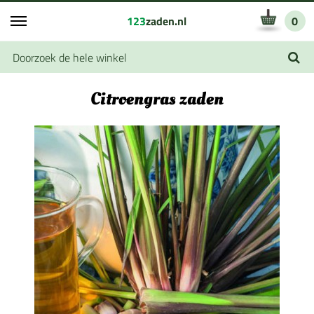
123
zaden.nl
0
Citroengras zaden