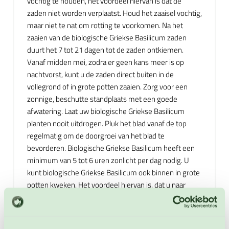
vochtig te houden, het voordeel hiervan is dat de
zaden niet worden verplaatst. Houd het zaaisel vochtig,
maar niet te nat om rotting te voorkomen. Na het
zaaien van de biologische Griekse Basilicum zaden
duurt het 7 tot 21 dagen tot de zaden ontkiemen.
Vanaf midden mei, zodra er geen kans meer is op
nachtvorst, kunt u de zaden direct buiten in de
vollegrond of in grote potten zaaien. Zorg voor een
zonnige, beschutte standplaats met een goede
afwatering. Laat uw biologische Griekse Basilicum
planten nooit uitdrogen. Pluk het blad vanaf de top
regelmatig om de doorgroei van het blad te
bevorderen. Biologische Griekse Basilicum heeft een
minimum van 5 tot 6 uren zonlicht per dag nodig. U
kunt biologische Griekse Basilicum ook binnen in grote
potten kweken. Het voordeel hiervan is, dat u naar
behoefte verse biologische Griekse Basilicum kunt
plukken voor uw gerechten. Geef deze planten water
op een schotel en niet op de grond. Biologische