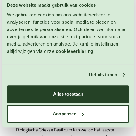
Griekse Basilicum is een niet winterharde eenjarige
Deze website maakt gebruik van cookies
plant. Als u biologische Griekse Basilicum zaden koopt
We gebruiken cookies om ons websiteverkeer te
bij 123zaden krijgt u altijd een duidelijke en uitgebreide
analyseren, functies voor social media te bieden en
zaaihandleiding meegestuurd. Hierdoor kunt u
advertenties te personaliseren. Ook delen we informatie
succesvol uw eigen biologische Griekse Basilicum
over je gebruik van onze site met partners voor social
kweken.
media, adverteren en analyse. Je kunt je instellingen
Biologische Griekse Basilicum
altijd wijzigen via onze
cookieverklaring
.
gebruiken
Biologische Griekse Basilicum is een keukenkruid dat
Details tonen
zeer populair is binnen de Italiaanse en andere
Mediteraanse keukens. Het is heerlijk in combinatie
met tomaten, aubergines, courgette, knoflook en kaas.
Alles toestaan
Gebruik biologische Griekse Basilicum koud in pesto,
salades en in salade Caprese. Omdat biologische
Aanpassen
Griekse Basilicum veel smaak verliest tijdens het
koken, kunt u het beter niet te lang laten meekoken.
Biologische Griekse Basilicum kan wel op het laatste