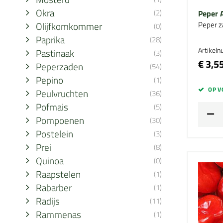
Okra
(2)
Peper 
Olijfkomkommer
Peper z
(0)
Paprika
(28)
Artikel
Pastinaak
(3)
€ 3,5
Peperzaden
(54)
Pepino
(1)
OP V
Peulvruchten
(36)
Pofmais
(5)
Pompoenen
(30)
Postelein
(3)
Prei
(8)
Quinoa
(0)
Raapstelen
(1)
Rabarber
(1)
Radijs
(11)
Rammenas
(1)