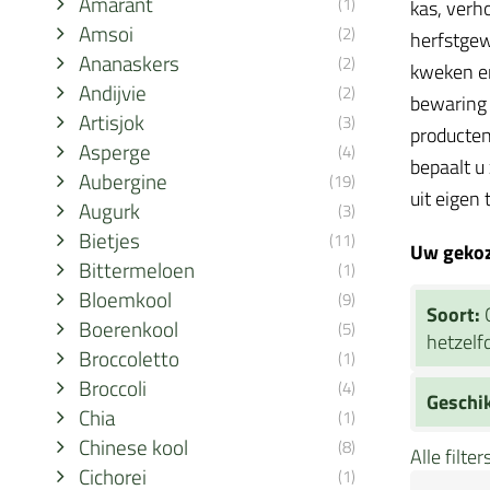
Amarant
(1)
kas, verh
Amsoi
(2)
herfstgew
Ananaskers
(2)
kweken en
Andijvie
(2)
bewaring 
Artisjok
(3)
producten
Asperge
(4)
bepaalt u
Aubergine
(19)
uit eigen 
Augurk
(3)
Bietjes
(11)
Uw gekoze
Bittermeloen
(1)
Bloemkool
(9)
Soort:
Boerenkool
(5)
hetzelfd
Broccoletto
(1)
Broccoli
(4)
Geschi
Chia
(1)
Chinese kool
(8)
Alle filte
Cichorei
(1)