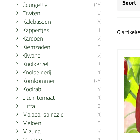
Soort
Courgette
(15)
Erwten
(9)
Kalebassen
(5)
Kappertjes
(1)
6 artikel(
Kardoen
(2)
Kiemzaden
(8)
Kiwano
(2)
Knolkervel
(1)
Knolselderij
(1)
Komkommer
(25)
Koolrabi
(4)
Litchi tomaat
(1)
Luffa
(2)
Malabar spinazie
(1)
Meloen
(8)
Mizuna
(3)
Mosterd
(1)