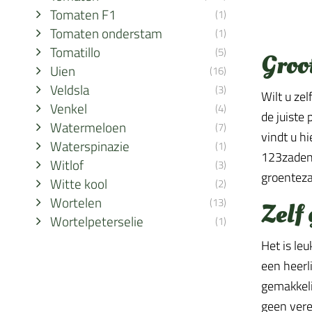
Tomaten F1
(1)
Tomaten onderstam
(1)
Tomatillo
(5)
Groo
Uien
(16)
Veldsla
(3)
Wilt u ze
Venkel
(4)
de juiste
Watermeloen
(7)
vindt u h
Waterspinazie
(1)
123zaden 
Witlof
(3)
groenteza
Witte kool
(2)
Wortelen
(13)
Zelf
Wortelpeterselie
(1)
Het is le
een heerli
gemakkeli
geen vere