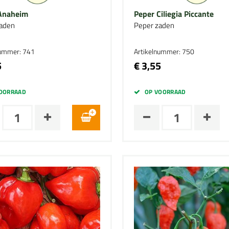
Anaheim
Peper Ciliegia Piccante
aden
Peper zaden
nummer: 741
Artikelnummer: 750
5
€ 3,55
OORRAAD
OP VOORRAAD