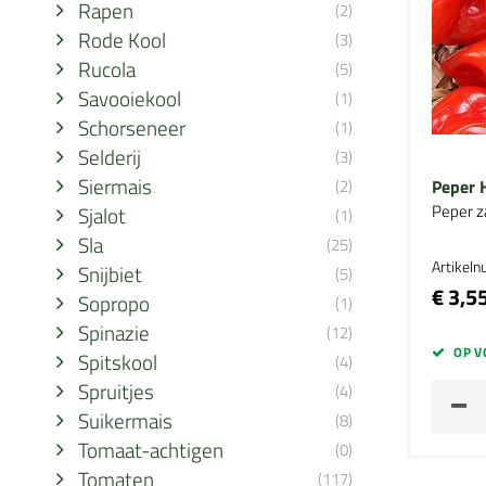
Rapen
(2)
Rode Kool
(3)
Rucola
(5)
Savooiekool
(1)
Schorseneer
(1)
Selderij
(3)
Siermais
(2)
Peper 
Peper z
Sjalot
(1)
Sla
(25)
Artikel
Snijbiet
(5)
€ 3,5
Sopropo
(1)
Spinazie
(12)
OP V
Spitskool
(4)
Spruitjes
(4)
Suikermais
(8)
Tomaat-achtigen
(0)
Tomaten
(117)