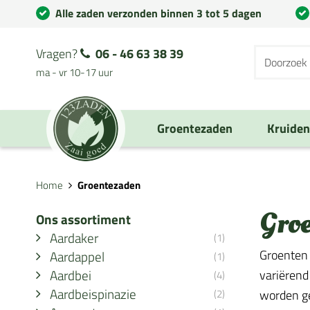
Alle zaden verzonden binnen 3 tot 5 dagen
Vragen?
06 - 46 63 38 39
ma - vr 10-17 uur
Groentezaden
Kruide
Home
Groentezaden
Gro
Ons assortiment
Aardaker
(1)
Groenten 
Aardappel
(1)
Aardbei
variërend
(4)
Aardbeispinazie
(2)
worden geb