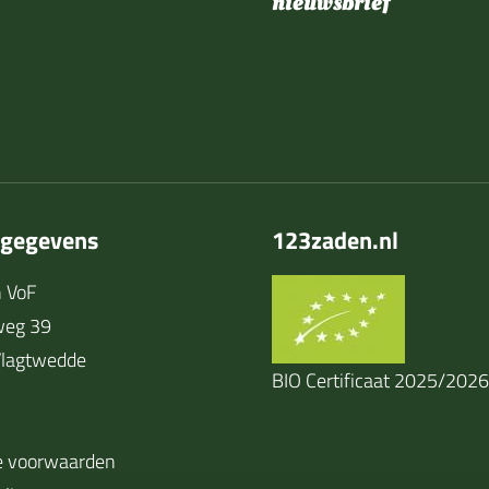
nieuwsbrief
tgegevens
123zaden.nl
 VoF
weg 39
lagtwedde
BIO Certificaat 2025/2026
 voorwaarden