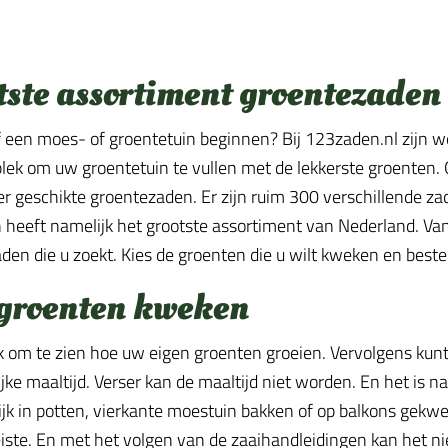
tste assortiment groentezaden
lf een moes- of groentetuin beginnen? Bij 123zaden.nl zijn w
 plek om uw groentetuin te vullen met de lekkerste groenten.
ier geschikte groentezaden. Er zijn ruim 300 verschillende z
heeft namelijk het grootste assortiment van Nederland. Van a
den die u zoekt. Kies de groenten die u wilt kweken en best
 groenten kweken
uk om te zien hoe uw eigen groenten groeien. Vervolgens kun
jke maaltijd. Verser kan de maaltijd niet worden. En het is n
jk in potten, vierkante moestuin bakken of op balkons gekwe
iste. En met het volgen van de zaaihandleidingen kan het nie