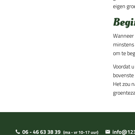
eigen gro
Begi
Wanneer u
minstens 
om te beg
Voordat u
bovenste 
Het zou na
groenteza
06 - 46 63 38 39
info@123
(ma - vr 10-17 uur)