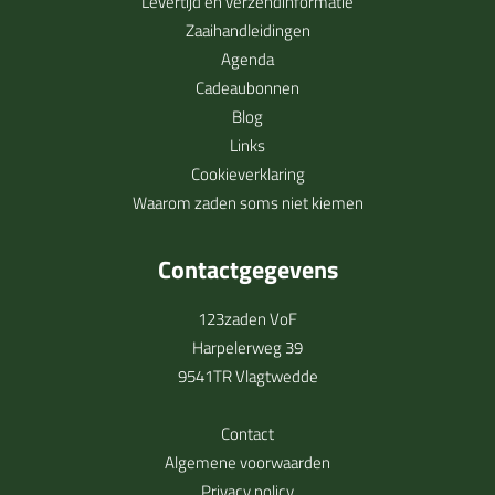
Levertijd en verzendinformatie
Zaaihandleidingen
Agenda
Cadeaubonnen
Blog
Links
Cookieverklaring
Waarom zaden soms niet kiemen
Contactgegevens
123zaden VoF
Harpelerweg 39
9541TR Vlagtwedde
Contact
Algemene voorwaarden
Privacy policy