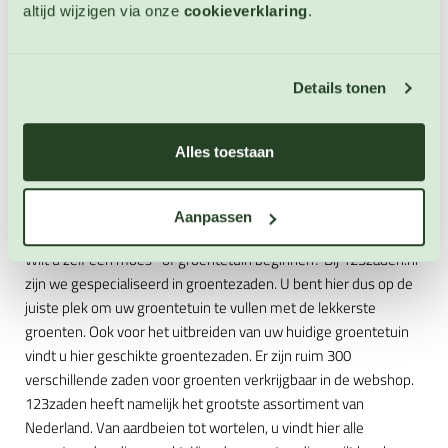
altijd wijzigen via onze
cookieverklaring
.
OP VOORRAAD
Details tonen
Alles toestaan
Grootste assortiment groentezaden
Aanpassen
Wilt u zelf een moes- of groentetuin beginnen? Bij 123zaden.nl
zijn we gespecialiseerd in groentezaden. U bent hier dus op de
juiste plek om uw groentetuin te vullen met de lekkerste
groenten. Ook voor het uitbreiden van uw huidige groentetuin
vindt u hier geschikte groentezaden. Er zijn ruim 300
verschillende zaden voor groenten verkrijgbaar in de webshop.
123zaden heeft namelijk het grootste assortiment van
Nederland. Van aardbeien tot wortelen, u vindt hier alle