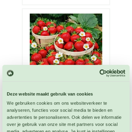
Deze website maakt gebruik van cookies
Aardbei Grandian F1 zaden
Aardbeien zaden
We gebruiken cookies om ons websiteverkeer te
analyseren, functies voor social media te bieden en
advertenties te personaliseren. Ook delen we informatie
Artikelnummer: 4035
€ 6,75
over je gebruik van onze site met partners voor social
media, adverteren en analyse. Je kunt je instellingen